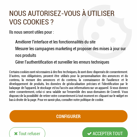
Nos experts vous conseillent au 05.46.84.20.27 du lundi au
samedi de 9h à 18h
NOUS AUTORISEZ-VOUS À UTILISER
VOS COOKIES ?
0
Ils nous seront utiles pour :
Améliorer l'interface et les fonctionnalités du site
Mesurer les campagnes marketing et proposer des mises à jour sur
Accueil
>
Chiens
>
Accessoires
>
Activités Sportives
>
i-DOG - Longe de traction
nos produits
Canicross OPALE ALM (medium dog)
Gérer l'authentification et surveiller les erreurs techniques
Certains cookies sont nécessaires à des fins techniques, ils sont donc dispensés de consentement.
D'autres, non obligatoires, peuvent être utilisés pour la personnalisation des annonces et du
contenu, la mesure des annonces et du contenu, la connaissance de l'audience et le
développement de produits, les données de géolocalisation précises et l'identification par le
balayage de l'appareil, le stockage et/ou l'accès aux informations sur un appareil. Si vous donnez
votre consentement, celui-ci sera valable sur l’ensemble des sous-domaines de Coverdi. Vous
disposez de la possibilité de retirer votre consentement à tout moment en cliquant sur le widget en
bas à droite de la page. Pour en savoir plus, consulter notre politique de cookie.
CONFIGURER
Tout refuser
ACCEPTER TOUT