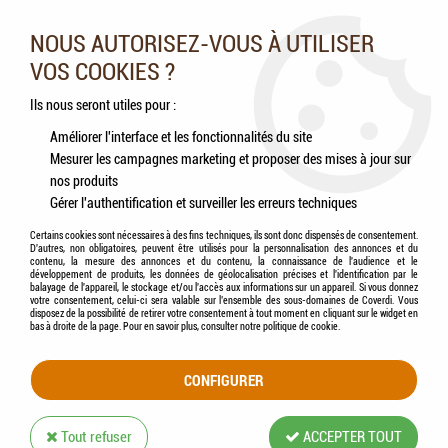
Nos experts vous conseillent au 05.46.84.20.27 du lundi au
samedi de 9h à 18h
NOUS AUTORISEZ-VOUS À UTILISER
VOS COOKIES ?
0
Ils nous seront utiles pour :
Améliorer l'interface et les fonctionnalités du site
Mesurer les campagnes marketing et proposer des mises à jour sur
Accueil
>
Chiens
>
Compléments alimentaires
>
Friandises
>
HILL'S - Friandises
nos produits
Healthy Mobility
Gérer l'authentification et surveiller les erreurs techniques
Certains cookies sont nécessaires à des fins techniques, ils sont donc dispensés de consentement.
D'autres, non obligatoires, peuvent être utilisés pour la personnalisation des annonces et du
contenu, la mesure des annonces et du contenu, la connaissance de l'audience et le
développement de produits, les données de géolocalisation précises et l'identification par le
balayage de l'appareil, le stockage et/ou l'accès aux informations sur un appareil. Si vous donnez
votre consentement, celui-ci sera valable sur l’ensemble des sous-domaines de Coverdi. Vous
disposez de la possibilité de retirer votre consentement à tout moment en cliquant sur le widget en
bas à droite de la page. Pour en savoir plus, consulter notre politique de cookie.
CONFIGURER
Tout refuser
ACCEPTER TOUT