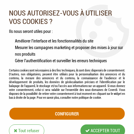
Nos experts vous conseillent au 05.46.84.20.27 du lundi au
samedi de 9h à 18h
NOUS AUTORISEZ-VOUS À UTILISER
VOS COOKIES ?
0
Ils nous seront utiles pour :
Améliorer l'interface et les fonctionnalités du site
Mesurer les campagnes marketing et proposer des mises à jour sur
Accueil
>
Oiseaux
>
Oiseaux sauvages
>
Aliments
>
HAMI form® - Repas Pinson
nos produits
Gérer l'authentification et surveiller les erreurs techniques
Certains cookies sont nécessaires à des fins techniques, ils sont donc dispensés de consentement.
D'autres, non obligatoires, peuvent être utilisés pour la personnalisation des annonces et du
contenu, la mesure des annonces et du contenu, la connaissance de l'audience et le
développement de produits, les données de géolocalisation précises et l'identification par le
balayage de l'appareil, le stockage et/ou l'accès aux informations sur un appareil. Si vous donnez
votre consentement, celui-ci sera valable sur l’ensemble des sous-domaines de Coverdi. Vous
disposez de la possibilité de retirer votre consentement à tout moment en cliquant sur le widget en
bas à droite de la page. Pour en savoir plus, consulter notre politique de cookie.
CONFIGURER
Tout refuser
ACCEPTER TOUT