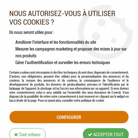
Nos experts vous conseillent au 05.46.84.20.27 du lundi au
samedi de 9h à 18h
NOUS AUTORISEZ-VOUS À UTILISER
VOS COOKIES ?
0
Ils nous seront utiles pour :
Améliorer l'interface et les fonctionnalités du site
Mesurer les campagnes marketing et proposer des mises à jour sur
Accueil
>
Rongeurs
>
Friandises
>
HAMI form® - Pause Nature - Farandole de
nos produits
pomme de terre
Gérer l'authentification et surveiller les erreurs techniques
Certains cookies sont nécessaires à des fins techniques, ils sont donc dispensés de consentement.
D'autres, non obligatoires, peuvent être utilisés pour la personnalisation des annonces et du
contenu, la mesure des annonces et du contenu, la connaissance de l'audience et le
développement de produits, les données de géolocalisation précises et l'identification par le
balayage de l'appareil, le stockage et/ou l'accès aux informations sur un appareil. Si vous donnez
votre consentement, celui-ci sera valable sur l’ensemble des sous-domaines de Coverdi. Vous
disposez de la possibilité de retirer votre consentement à tout moment en cliquant sur le widget en
bas à droite de la page. Pour en savoir plus, consulter notre politique de cookie.
CONFIGURER
Tout refuser
ACCEPTER TOUT