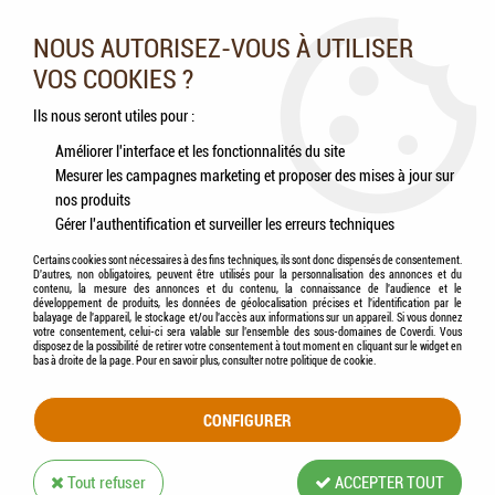
Nos experts vous conseillent au 05.46.84.20.27 du lundi au
samedi de 9h à 18h
NOUS AUTORISEZ-VOUS À UTILISER
VOS COOKIES ?
0
Ils nous seront utiles pour :
Améliorer l'interface et les fonctionnalités du site
Mesurer les campagnes marketing et proposer des mises à jour sur
Accueil
>
Rongeurs
>
Friandises
>
HAMI form® - Pause Nature - Assortiment de
nos produits
bois
Gérer l'authentification et surveiller les erreurs techniques
Certains cookies sont nécessaires à des fins techniques, ils sont donc dispensés de consentement.
D'autres, non obligatoires, peuvent être utilisés pour la personnalisation des annonces et du
contenu, la mesure des annonces et du contenu, la connaissance de l'audience et le
développement de produits, les données de géolocalisation précises et l'identification par le
balayage de l'appareil, le stockage et/ou l'accès aux informations sur un appareil. Si vous donnez
votre consentement, celui-ci sera valable sur l’ensemble des sous-domaines de Coverdi. Vous
disposez de la possibilité de retirer votre consentement à tout moment en cliquant sur le widget en
bas à droite de la page. Pour en savoir plus, consulter notre politique de cookie.
CONFIGURER
Tout refuser
ACCEPTER TOUT