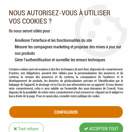
Nos experts vous conseillent au 05.46.84.20.27 du lundi au
samedi de 9h à 18h
NOUS AUTORISEZ-VOUS À UTILISER
VOS COOKIES ?
0
Ils nous seront utiles pour :
Améliorer l'interface et les fonctionnalités du site
Mesurer les campagnes marketing et proposer des mises à jour sur
Accueil
>
Chiens
>
Accessoires
>
Alimentaire
>
HAMI form® - Distributeur
nos produits
automatique de croquettes Yukee
Gérer l'authentification et surveiller les erreurs techniques
Certains cookies sont nécessaires à des fins techniques, ils sont donc dispensés de consentement.
D'autres, non obligatoires, peuvent être utilisés pour la personnalisation des annonces et du
contenu, la mesure des annonces et du contenu, la connaissance de l'audience et le
développement de produits, les données de géolocalisation précises et l'identification par le
balayage de l'appareil, le stockage et/ou l'accès aux informations sur un appareil. Si vous donnez
votre consentement, celui-ci sera valable sur l’ensemble des sous-domaines de Coverdi. Vous
disposez de la possibilité de retirer votre consentement à tout moment en cliquant sur le widget en
bas à droite de la page. Pour en savoir plus, consulter notre politique de cookie.
CONFIGURER
Tout refuser
ACCEPTER TOUT