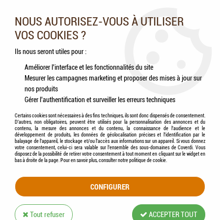
Nos experts vous conseillent au 05.46.84.20.27 du lundi au
samedi de 9h à 18h
NOUS AUTORISEZ-VOUS À UTILISER
VOS COOKIES ?
0
Ils nous seront utiles pour :
Améliorer l'interface et les fonctionnalités du site
Mesurer les campagnes marketing et proposer des mises à jour sur
Accueil
>
Chiens
>
Compléments alimentaires
>
Friandises
>
HAMI form® -
nos produits
Cookies Boeuf & Cassis
Gérer l'authentification et surveiller les erreurs techniques
Certains cookies sont nécessaires à des fins techniques, ils sont donc dispensés de consentement.
D'autres, non obligatoires, peuvent être utilisés pour la personnalisation des annonces et du
contenu, la mesure des annonces et du contenu, la connaissance de l'audience et le
développement de produits, les données de géolocalisation précises et l'identification par le
balayage de l'appareil, le stockage et/ou l'accès aux informations sur un appareil. Si vous donnez
votre consentement, celui-ci sera valable sur l’ensemble des sous-domaines de Coverdi. Vous
disposez de la possibilité de retirer votre consentement à tout moment en cliquant sur le widget en
bas à droite de la page. Pour en savoir plus, consulter notre politique de cookie.
CONFIGURER
Tout refuser
ACCEPTER TOUT