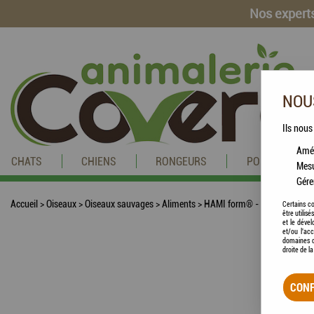
Nos experts
NOUS
Ils nous
Amél
CHATS
CHIENS
RONGEURS
POISSONS
Mesu
Gére
Accueil
>
Oiseaux
>
Oiseaux sauvages
>
Aliments
>
HAMI form® - Boules de grai
Certains co
être utilis
et le dével
et/ou l'ac
domaines d
droite de l
CONF