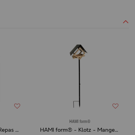
HAMI form®
HAMI form® - Sachet Repas Complet Humide pour Chat Sénior au THON
HAMI form® - Klotz - Mangeoire sur pied