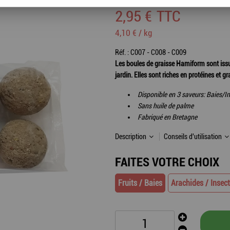
2
,
95
€
TTC
4,10 € / kg
Réf. :
C007 - C008 - C009
Les boules de graisse Hamiform sont issu
jardin. Elles sont riches en protéines et 
Disponible en 3 saveurs: Baies/In
Sans huile de palme
Fabriqué en Bretagne
Description
Conseils d'utilisation
FAITES VOTRE CHOIX
Fruits / Baies
Arachides / Insec