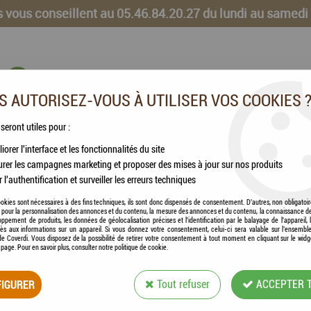
 vous conseillent au 05.46.84.20.27 du lundi au samedi
 AUTORISEZ-VOUS À UTILISER VOS COOKIES 
 seront utiles pour :
iorer l'interface et les fonctionnalités du site
CHEVAUX
VOLAILLES
ANIMAUX DE LA FERME
rer les campagnes marketing et proposer des mises à jour sur nos produits
r l'authentification et surveiller les erreurs techniques
sse x 8
okies sont nécessaires à des fins techniques, ils sont donc dispensés de consentement. D'autres, non obligatoi
és pour la personnalisation des annonces et du contenu, la mesure des annonces et du contenu, la connaissance d
oppement de produits, les données de géolocalisation précises et l'identification par le balayage de l'appareil,
cès aux informations sur un appareil. Si vous donnez votre consentement, celui-ci sera valable sur l’ensembl
e Coverdi. Vous disposez de la possibilité de retirer votre consentement à tout moment en cliquant sur le widg
a page. Pour en savoir plus, consulter notre politique de cookie.
HAMI FORM® - BO
IGURER
Tout refuser
ACCEPTER 
Soyez le premier à donner votre avis !