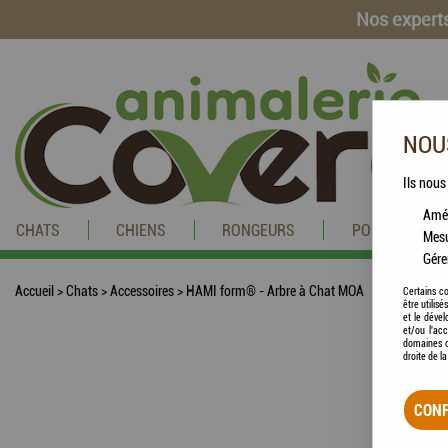
Nos experts
NOUS
Ils nous
Amél
CHATS
CHIENS
RONGEURS
POISSONS
Mesu
Gére
Accueil
>
Chats
>
Accessoires
>
HAMI form® - Arbre à Chat MOA
Certains co
être utilis
et le dével
et/ou l'ac
domaines d
droite de l
CONF