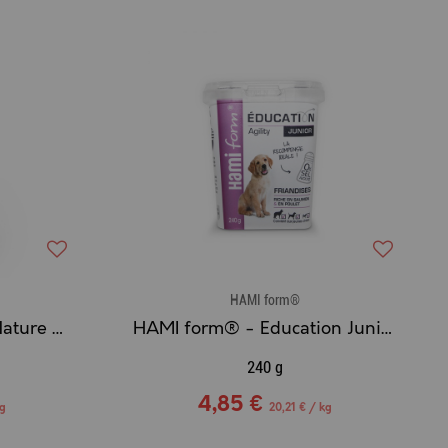
HAMI form®
HAMI form® - Pause Nature - Farandole de pomme de terre
HAMI form® - Education Junior
240 g
4,85 €
kg
20,21 € / kg