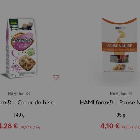
HAMI form®
HAMI form®
HAMI form® - Coeur de biscuits
140 g
95 g
4,28 €
4,10 €
30,57 € / kg
41,00 € / 