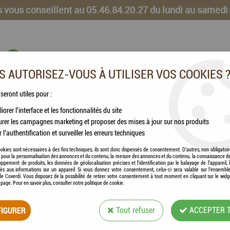
 vous conseillent au 05.46.84.20.27 du lundi au samedi
 AUTORISEZ-VOUS À UTILISER VOS COOKIES 
 seront utiles pour :
iorer l'interface et les fonctionnalités du site
CHEVAUX
VOLAILLES
ANIMAUX DE LA FERME
rer les campagnes marketing et proposer des mises à jour sur nos produits
r l'authentification et surveiller les erreurs techniques
okies sont nécessaires à des fins techniques, ils sont donc dispensés de consentement. D'autres, non obligatoi
és pour la personnalisation des annonces et du contenu, la mesure des annonces et du contenu, la connaissance d
oppement de produits, les données de géolocalisation précises et l'identification par le balayage de l'appareil,
cès aux informations sur un appareil. Si vous donnez votre consentement, celui-ci sera valable sur l’ensembl
e Coverdi. Vous disposez de la possibilité de retirer votre consentement à tout moment en cliquant sur le widg
a page. Pour en savoir plus, consulter notre politique de cookie.
HAMI FORM® - AR
IGURER
Tout refuser
ACCEPTER 
Soyez le premier à donner votre avis !