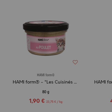
HAMI form®
HAMI form® - "Les Cuisinés chaton" - Recette au poulet n°20
80 g
1,90 €
23,75 € / kg