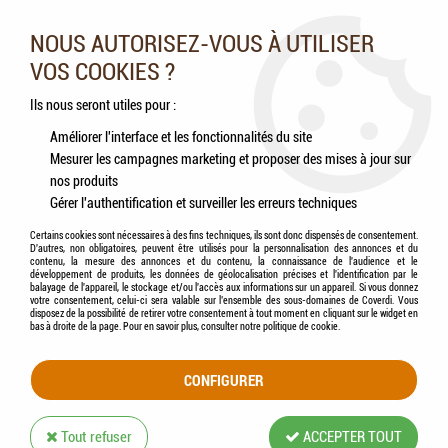
Nos experts vous conseillent au 05.46.84.20.27 du lundi au
samedi de 9h à 18h
NOUS AUTORISEZ-VOUS À UTILISER
VOS COOKIES ?
0
Ils nous seront utiles pour :
Améliorer l'interface et les fonctionnalités du site
Mesurer les campagnes marketing et proposer des mises à jour sur
Accueil
>
Chiens
>
Hygiène & Soins
>
FRANCODEX® - Trousse de secours Chien &
nos produits
Chat
Gérer l'authentification et surveiller les erreurs techniques
Certains cookies sont nécessaires à des fins techniques, ils sont donc dispensés de consentement.
D'autres, non obligatoires, peuvent être utilisés pour la personnalisation des annonces et du
contenu, la mesure des annonces et du contenu, la connaissance de l'audience et le
développement de produits, les données de géolocalisation précises et l'identification par le
balayage de l'appareil, le stockage et/ou l'accès aux informations sur un appareil. Si vous donnez
votre consentement, celui-ci sera valable sur l’ensemble des sous-domaines de Coverdi. Vous
disposez de la possibilité de retirer votre consentement à tout moment en cliquant sur le widget en
bas à droite de la page. Pour en savoir plus, consulter notre politique de cookie.
CONFIGURER
Tout refuser
ACCEPTER TOUT