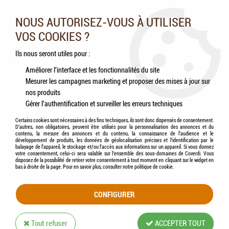
Nos experts vous conseillent au 05.46.84.20.27 du lundi au
samedi de 9h à 18h
NOUS AUTORISEZ-VOUS À UTILISER
VOS COOKIES ?
0
Ils nous seront utiles pour :
Améliorer l'interface et les fonctionnalités du site
Mesurer les campagnes marketing et proposer des mises à jour sur
Accueil
>
Rongeurs
>
Hygiène & Soins
>
Hygiène oculaire
>
FRANCODEX® - Lotion
nos produits
nettoyante pour les yeux Rongeurs
Gérer l'authentification et surveiller les erreurs techniques
Certains cookies sont nécessaires à des fins techniques, ils sont donc dispensés de consentement.
D'autres, non obligatoires, peuvent être utilisés pour la personnalisation des annonces et du
contenu, la mesure des annonces et du contenu, la connaissance de l'audience et le
développement de produits, les données de géolocalisation précises et l'identification par le
balayage de l'appareil, le stockage et/ou l'accès aux informations sur un appareil. Si vous donnez
votre consentement, celui-ci sera valable sur l’ensemble des sous-domaines de Coverdi. Vous
disposez de la possibilité de retirer votre consentement à tout moment en cliquant sur le widget en
bas à droite de la page. Pour en savoir plus, consulter notre politique de cookie.
CONFIGURER
Tout refuser
ACCEPTER TOUT