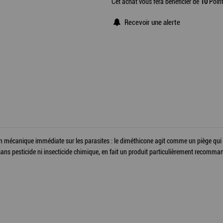
Cet achat vous fera bénéficier de
10
Point
Recevoir une alerte
canique immédiate sur les parasites : le diméthicone agit comme un piège qui en
s pesticide ni insecticide chimique, en fait un produit particulièrement recommand