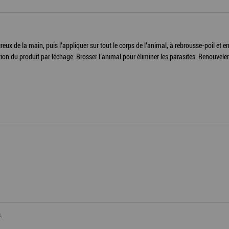
eux de la main, puis l’appliquer sur tout le corps de l’animal, à rebrousse-poil et e
tion du produit par léchage. Brosser l’animal pour éliminer les parasites. Renouveler
.