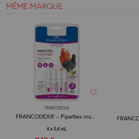
MÊME MARQUE
FRANCODEX®
FRANCODEX® - Pipettes insectifuges
4 x 0,4 mL