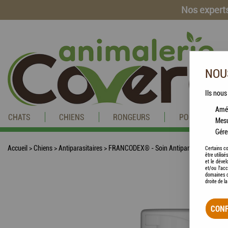
Nos experts
NOUS
Ils nous
Amél
CHATS
CHIENS
RONGEURS
POISSONS
Mesu
Gére
Accueil
>
Chiens
>
Antiparasitaires
>
FRANCODEX® - Soin Antiparasitaire Chien
Certains co
être utilis
et le dével
et/ou l'ac
domaines d
droite de l
CONF