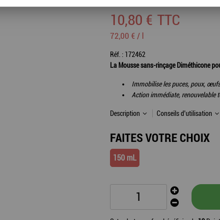
10
,
80
€
TTC
72,00 € / l
Réf. :
172462
La Mousse sans-rinçage Diméthicone pour c
Immobilise les puces, poux, œufs 
Action immédiate, renouvelable t
Description
Conseils d'utilisation
FAITES VOTRE CHOIX
150 mL