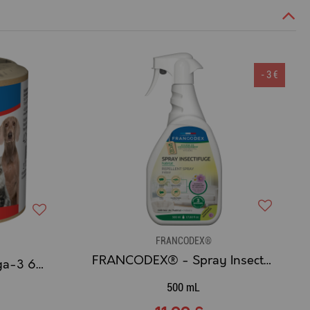
- 3 €
FRANCODEX®
FRANCODEX® - Spray Insectifuge Habitat
FRANCODEX® - Omega-3 60 capsules
500 mL