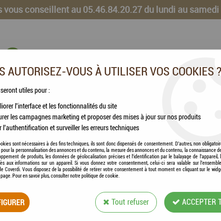
 vous conseillent au 05.46.84.20.27 du lundi au samedi
 AUTORISEZ-VOUS À UTILISER VOS COOKIES 
 seront utiles pour :
iorer l'interface et les fonctionnalités du site
CHEVAUX
VOLAILLES
ANIMAUX DE LA FERME
rer les campagnes marketing et proposer des mises à jour sur nos produits
r l'authentification et surveiller les erreurs techniques
 Mousse sans-rinçage Diméthicone
okies sont nécessaires à des fins techniques, ils sont donc dispensés de consentement. D'autres, non obligatoi
és pour la personnalisation des annonces et du contenu, la mesure des annonces et du contenu, la connaissance d
oppement de produits, les données de géolocalisation précises et l'identification par le balayage de l'appareil,
cès aux informations sur un appareil. Si vous donnez votre consentement, celui-ci sera valable sur l’ensembl
e Coverdi. Vous disposez de la possibilité de retirer votre consentement à tout moment en cliquant sur le widg
a page. Pour en savoir plus, consulter notre politique de cookie.
FRANCODEX® - SO
MOUSSE SANS-RI
IGURER
Tout refuser
ACCEPTER 
Soyez le premier à donner votre avis !