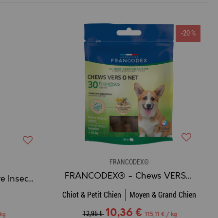
-20 %
FRANCODEX®
FRANCODEX® - Chews VERS O NET (x 30 Bouchées)
FRANCODEX® - Poudre Insectifuge
Chiot & Petit Chien
Moyen & Grand Chien
10,36 €
12,95 €
 kg
115,11 € / kg