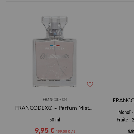
FRANCODEX®
FRANCODEX® - Parfum Mistinguette
Monoï -
50 ml
Fruité -
9,95 €
9,9
199,00 € / l