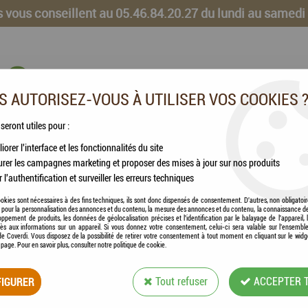
 vous conseillent au 05.46.84.20.27 du lundi au samedi
 AUTORISEZ-VOUS À UTILISER VOS COOKIES 
 seront utiles pour :
iorer l'interface et les fonctionnalités du site
CHEVAUX
VOLAILLES
ANIMAUX DE LA FERME
rer les campagnes marketing et proposer des mises à jour sur nos produits
r l'authentification et surveiller les erreurs techniques
okies sont nécessaires à des fins techniques, ils sont donc dispensés de consentement. D'autres, non obligatoi
és pour la personnalisation des annonces et du contenu, la mesure des annonces et du contenu, la connaissance d
oppement de produits, les données de géolocalisation précises et l'identification par le balayage de l'appareil,
cès aux informations sur un appareil. Si vous donnez votre consentement, celui-ci sera valable sur l’ensembl
e Coverdi. Vous disposez de la possibilité de retirer votre consentement à tout moment en cliquant sur le widg
a page. Pour en savoir plus, consulter notre politique de cookie.
FRANCODEX® - PI
IGURER
Tout refuser
ACCEPTER 
Soyez le premier à donner votre avis !