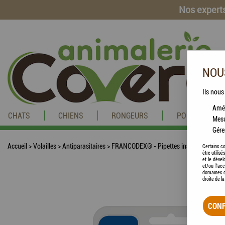
Nos experts
NOUS
Ils nous
Amél
CHATS
CHIENS
RONGEURS
POISSONS
Mesu
Gére
Accueil
>
Volailles
>
Antiparasitaires
>
FRANCODEX® - Pipettes insectifuges
Certains co
être utilis
et le dével
et/ou l'ac
domaines d
droite de l
CONF