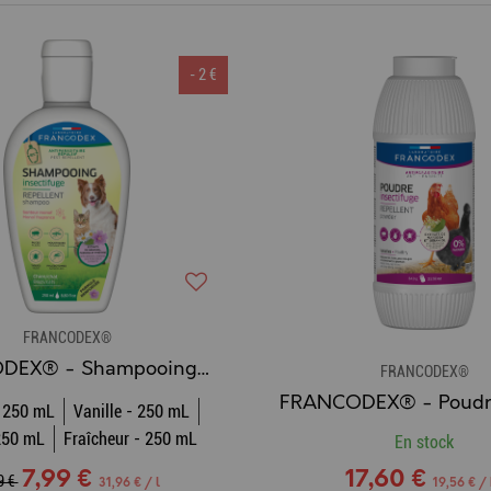
- 2 €
FRANCODEX®
FRANCODEX® - Shampooing Insectifuge Chien & Chat
FRANCODEX®
 250 mL
Vanille - 250 mL
 250 mL
Fraîcheur - 250 mL
En stock
7,99 €
17,60 €
9 €
31,96 € / l
19,56 € /