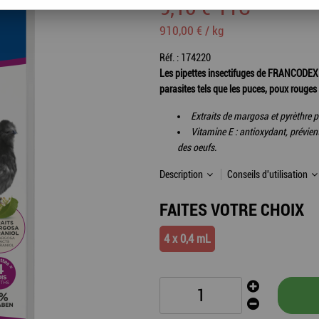
9
,
10
€
TTC
910,00 € / kg
Réf. :
174220
Les pipettes insectifuges de FRANCODEX so
parasites tels que les puces, poux rouges 
Extraits de margosa et pyrèthre p
Vitamine E : antioxydant, prévien
des oeufs.
Description
Conseils d'utilisation
FAITES VOTRE CHOIX
4 x 0,4 mL