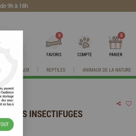
 de 9h à 18h
0
0
?
FAVORIS
COMPTE
PANIER
OISEAUX
REPTILES
ANIMAUX DE LA NATURE
res, peuvent
e l'audience
 le stockage
e des sous-
et en bas à
PETTES INSECTIFUGES
TOUT