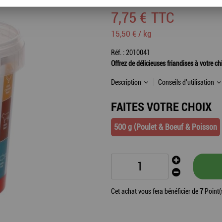
7
,
75
€
TTC
15,50 € / kg
Réf. :
2010041
Offrez de délicieuses friandises à votre c
Description
Conseils d'utilisation
FAITES VOTRE CHOIX
500 g (Poulet & Boeuf & Poisson
Cet achat vous fera bénéficier de
7
Point(