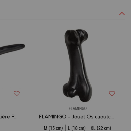
FLAMINGO
FLAMINGO - Pelle à Litière Pour Chat Zora
FLAMINGO - Jouet Os caoutchouc Gladiator Chien (noir)
M (15 cm)
L (18 cm)
XL (22 cm)