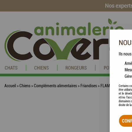
Nos experts
NOUS
Ils nous
Amél
CHATS
CHIENS
RONGEURS
POISSONS
Mesu
Gére
Accueil
>
Chiens
>
Compléments alimentaires
>
Friandises
>
FLAMINGO - Friandi
Certains co
être utilis
et le dével
et/ou l'ac
domaines d
droite de l
CONF