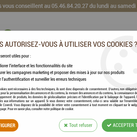
 vous conseillent au 05.46.84.20.27 du lundi au samedi
 AUTORISEZ-VOUS À UTILISER VOS COOKIES 
 seront utiles pour :
iorer l'interface et les fonctionnalités du site
CHEVAUX
VOLAILLES
ANIMAUX DE LA FERME
rer les campagnes marketing et proposer des mises à jour sur nos produits
r l'authentification et surveiller les erreurs techniques
ses Chien Chew'n Snak Bones Mix (Poulet & Boeuf & Poisson)
okies sont nécessaires à des fins techniques, ils sont donc dispensés de consentement. D'autres, non obligatoi
és pour la personnalisation des annonces et du contenu, la mesure des annonces et du contenu, la connaissance d
oppement de produits, les données de géolocalisation précises et l'identification par le balayage de l'appareil,
cès aux informations sur un appareil. Si vous donnez votre consentement, celui-ci sera valable sur l’ensembl
e Coverdi. Vous disposez de la possibilité de retirer votre consentement à tout moment en cliquant sur le widg
FLAMINGO - FRIA
a page. Pour en savoir plus, consulter notre politique de cookie.
MIX (POULET & B
IGURER
Tout refuser
ACCEPTER 
Soyez le premier à donner votre avis !