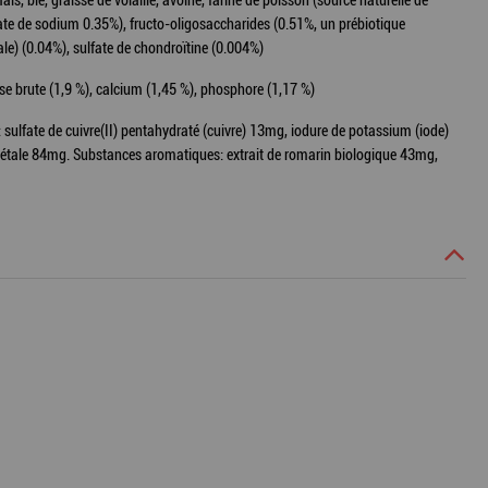
s, blé, graisse de volaille, avoine, farine de poisson (source naturelle de
te de sodium 0.35%), fructo-oligosaccharides (0.51%, un prébiotique
le) (0.04%), sulfate de chondroïtine (0.004%)
se brute (1,9 %), calcium (1,45 %), phosphore (1,17 %)
ulfate de cuivre(II) pentahydraté (cuivre) 13mg, iodure de potassium (iode)
gétale 84mg. Substances aromatiques: extrait de romarin biologique 43mg,