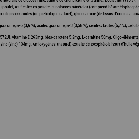
aturelle de glucosamine, sulfate de chondroïtine et taurine), poulet frais (15%), maï
s au poulet, œuf entier en poudre, substances minérales (comprend héxamétaphospha
-oligosaccharides (un prébiotique naturel), glucosamine (de tissus d'origine anima
 gras oméga-6 (3,6 %), acides gras oméga-3 (0,58 %), cendres brutes (6,7 %), cellulo
572UI, vitamine E 263mg, bêta-carotène 5.2mg, L-carnitine 50mg. Oligo-éléments: s
c (zinc) 104mg. Antioxygènes: (naturel) extraits de tocophérols issus d'huile vé