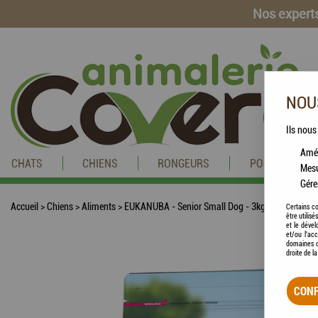
Nos experts
NOUS
Ils nous
Amél
CHATS
CHIENS
RONGEURS
POISSONS
Mesu
Gére
Accueil
>
Chiens
>
Aliments
>
EUKANUBA - Senior Small Dog - 3kg
Certains co
être utilis
et le dével
et/ou l'ac
domaines d
droite de l
CONF