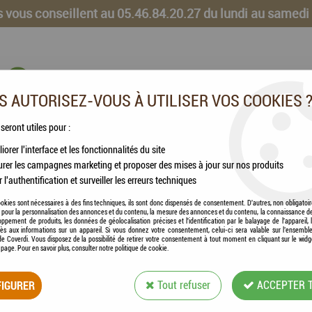
 vous conseillent au 05.46.84.20.27 du lundi au samedi
 AUTORISEZ-VOUS À UTILISER VOS COOKIES 
 seront utiles pour :
iorer l'interface et les fonctionnalités du site
CHEVAUX
VOLAILLES
ANIMAUX DE LA FERME
rer les campagnes marketing et proposer des mises à jour sur nos produits
r l'authentification et surveiller les erreurs techniques
okies sont nécessaires à des fins techniques, ils sont donc dispensés de consentement. D'autres, non obligatoi
és pour la personnalisation des annonces et du contenu, la mesure des annonces et du contenu, la connaissance d
oppement de produits, les données de géolocalisation précises et l'identification par le balayage de l'appareil,
cès aux informations sur un appareil. Si vous donnez votre consentement, celui-ci sera valable sur l’ensembl
e Coverdi. Vous disposez de la possibilité de retirer votre consentement à tout moment en cliquant sur le widg
a page. Pour en savoir plus, consulter notre politique de cookie.
EUKANUBA - SENI
IGURER
Tout refuser
ACCEPTER 
Soyez le premier à donner votre avis !