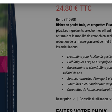
24
,
80
€
TTC
Réf. :
8110308
Riches en poulet frais, les croquettes Euk
plus.
Les ingrédients sélectionnés offrent
optimale et la mobilité de votre chien sen
réduction de la masse grasse et permet à 
les articulations.
L-carnitine pour faciliter la gesti
Prébiotiques FOS, MOS et pulpe d
Glucosamine et chondroïtine pour a
solidité des os
Sources naturelles d’oméga 6 et 
Vitamines E et C antioxydantes p
Croquettes de forme spéciale et 
Description
Conseils d'utilisation
FAITES VOTRE CHOIX