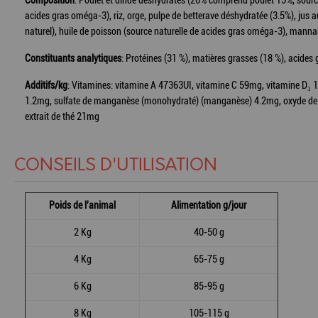
Composition
: Poulet et dinde déshydratés (26% comprend poulet 15%, source n
acides gras oméga-3), riz, orge, pulpe de betterave déshydratée (3.5%), ju
naturel), huile de poisson (source naturelle de acides gras oméga-3), mannan
Constituants analytiques
: Protéines (31 %), matières grasses (18 %), acides
Additifs/kg
: Vitamines: vitamine A 47363UI, vitamine C 59mg, vitamine D₃ 1
1.2mg, sulfate de manganèse (monohydraté) (manganèse) 4.2mg, oxyde de zin
extrait de thé 21mg
CONSEILS D'UTILISATION
Poids de l'animal
Alimentation g/jour
2 Kg
40-50 g
4 Kg
65-75 g
6 Kg
85-95 g
8 Kg
105-115 g