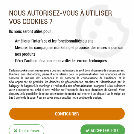
Nos experts vous conseillent au 05.46.84.20.27 du lundi au
samedi de 9h à 18h
NOUS AUTORISEZ-VOUS À UTILISER
VOS COOKIES ?
0
Ils nous seront utiles pour :
Améliorer l'interface et les fonctionnalités du site
Mesurer les campagnes marketing et proposer des mises à jour sur
Accueil
>
Chevaux
>
Compléments alimentaires
>
ESC LABORATOIRE - Curcuma,
nos produits
articulations et digestion - 1kg
Gérer l'authentification et surveiller les erreurs techniques
Certains cookies sont nécessaires à des fins techniques, ils sont donc dispensés de consentement.
D'autres, non obligatoires, peuvent être utilisés pour la personnalisation des annonces et du
contenu, la mesure des annonces et du contenu, la connaissance de l'audience et le
développement de produits, les données de géolocalisation précises et l'identification par le
balayage de l'appareil, le stockage et/ou l'accès aux informations sur un appareil. Si vous donnez
votre consentement, celui-ci sera valable sur l’ensemble des sous-domaines de Coverdi. Vous
disposez de la possibilité de retirer votre consentement à tout moment en cliquant sur le widget en
bas à droite de la page. Pour en savoir plus, consulter notre politique de cookie.
CONFIGURER
Tout refuser
ACCEPTER TOUT