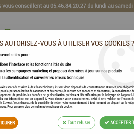
 vous conseillent au 05.46.84.20.27 du lundi au samedi
 AUTORISEZ-VOUS À UTILISER VOS COOKIES 
 seront utiles pour :
iorer l'interface et les fonctionnalités du site
CHEVAUX
VOLAILLES
ANIMAUX DE LA FERME
rer les campagnes marketing et proposer des mises à jour sur nos produits
r l'authentification et surveiller les erreurs techniques
 Astrinjambes, récupération & engorgement tendons - 1,3kg
okies sont nécessaires à des fins techniques, ils sont donc dispensés de consentement. D'autres, non obligatoi
és pour la personnalisation des annonces et du contenu, la mesure des annonces et du contenu, la connaissance d
oppement de produits, les données de géolocalisation précises et l'identification par le balayage de l'appareil,
cès aux informations sur un appareil. Si vous donnez votre consentement, celui-ci sera valable sur l’ensembl
e Coverdi. Vous disposez de la possibilité de retirer votre consentement à tout moment en cliquant sur le widg
a page. Pour en savoir plus, consulter notre politique de cookie.
ESC LABORATOIRE
IGURER
Tout refuser
ACCEPTER 
& ENGORGEMENT T