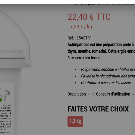
Soyez le premier à donner votre avis !
22
,
40
€
TTC
17,23 € / kg
Réf. :
ESASTR1
Astrinjambes est une préparation prête à l
thym, menthe, romarin). Cette argile enri
à resserrer les tissus.
Préparation enrichie en huiles ess
Favorise la récupération des tendo
Contribue à resserrer les tissus
Description
Conseils d'utilisation
FAITES VOTRE CHOIX
1,3 Kg