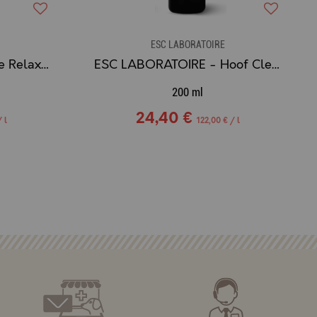
ESC LABORATOIRE
ESC LABORATOIRE - Ice Relax Gel Refoidissant - 300ml
ESC LABORATOIRE - Hoof Clean (Lotion Purifiante pour Fourchettes Abîmées)
200 ml
24,40 €
 l
122,00 € / l