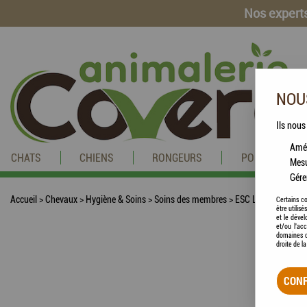
Nos experts
NOUS
Ils nous
Amél
CHATS
CHIENS
RONGEURS
POISSONS
Mesu
Gére
Accueil
>
Chevaux
>
Hygiène & Soins
>
Soins des membres
>
ESC LABORATOIRE -
Certains co
être utilis
et le dével
et/ou l'ac
domaines d
droite de l
CONF