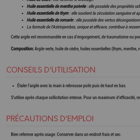
Huile essentielle de menthe poivrée
: elle possède des propriétés ra
Huile essentielle de thym
: elle soutient la circulation sanguine et a
Huile essentielle de romarin
: elle possède des vertus décongestionn
La formule de l’Astrinjambes, unique et efficace, contribue à resserre
Cette argile est recommandée en cas d’engorgement, de traumatisme ou pour f
Composition:
Argile verte, huile de cèdre, huiles essentielles (thym, menthe, r
CONSEILS D'UTILISATION
Étaler l'argile avec la main à rebrousse poils puis de haut en bas.
S'utilise après chaque sollicitation intense. Pour un maximum d'efficacité, r
PRÉCAUTIONS D'EMPLOI
Bien refermer après usage. Conserver dans un endroit frais et sec.