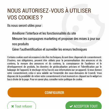
Nos experts vous conseillent au 05.46.84.20.27 du lundi au
samedi de 9h à 18h
NOUS AUTORISEZ-VOUS À UTILISER
VOS COOKIES ?
0
Ils nous seront utiles pour :
Améliorer l'interface et les fonctionnalités du site
Mesurer les campagnes marketing et proposer des mises à jour sur
Accueil
>
Chats
>
Hygiène & Soins
>
Articulations
nos produits
Gérer l'authentification et surveiller les erreurs techniques
ARTICULATIONS
Certains cookies sont nécessaires à des fins techniques, ils sont donc dispensés de consentement.
D'autres, non obligatoires, peuvent être utilisés pour la personnalisation des annonces et du
contenu, la mesure des annonces et du contenu, la connaissance de l'audience et le
développement de produits, les données de géolocalisation précises et l'identification par le
balayage de l'appareil, le stockage et/ou l'accès aux informations sur un appareil. Si vous donnez
votre consentement, celui-ci sera valable sur l’ensemble des sous-domaines de Coverdi. Vous
disposez de la possibilité de retirer votre consentement à tout moment en cliquant sur le widget en
TRIER & FILTRER
bas à droite de la page. Pour en savoir plus, consulter notre politique de cookie.
CONFIGURER
4 articles sur
4
Tout refuser
ACCEPTER TOUT