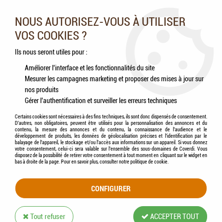
Nos experts vous conseillent au 05.46.84.20.27 du lundi au
samedi de 9h à 18h
NOUS AUTORISEZ-VOUS À UTILISER
VOS COOKIES ?
0
Ils nous seront utiles pour :
Améliorer l'interface et les fonctionnalités du site
Mesurer les campagnes marketing et proposer des mises à jour sur
Accueil
>
Rongeurs
>
Accessoires
>
BEAPHAR XtraVital - Sable de bain pour
nos produits
Chinchilla
Gérer l'authentification et surveiller les erreurs techniques
Certains cookies sont nécessaires à des fins techniques, ils sont donc dispensés de consentement.
D'autres, non obligatoires, peuvent être utilisés pour la personnalisation des annonces et du
contenu, la mesure des annonces et du contenu, la connaissance de l'audience et le
développement de produits, les données de géolocalisation précises et l'identification par le
balayage de l'appareil, le stockage et/ou l'accès aux informations sur un appareil. Si vous donnez
votre consentement, celui-ci sera valable sur l’ensemble des sous-domaines de Coverdi. Vous
disposez de la possibilité de retirer votre consentement à tout moment en cliquant sur le widget en
bas à droite de la page. Pour en savoir plus, consulter notre politique de cookie.
CONFIGURER
Tout refuser
ACCEPTER TOUT