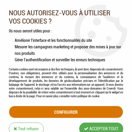
Nos experts vous conseillent au 05.46.84.20.27 du lundi au
samedi de 9h à 18h
NOUS AUTORISEZ-VOUS À UTILISER
VOS COOKIES ?
0
Ils nous seront utiles pour :
Améliorer l'interface et les fonctionnalités du site
Mesurer les campagnes marketing et proposer des mises à jour sur
Accueil
>
Chiens
>
Hygiène & Soins
>
Hygiène cutanée
>
BEAPHAR - Pommade
nos produits
pour plaies pour tous animaux
Gérer l'authentification et surveiller les erreurs techniques
Certains cookies sont nécessaires à des fins techniques, ils sont donc dispensés de consentement.
D'autres, non obligatoires, peuvent être utilisés pour la personnalisation des annonces et du
contenu, la mesure des annonces et du contenu, la connaissance de l'audience et le
développement de produits, les données de géolocalisation précises et l'identification par le
balayage de l'appareil, le stockage et/ou l'accès aux informations sur un appareil. Si vous donnez
votre consentement, celui-ci sera valable sur l’ensemble des sous-domaines de Coverdi. Vous
disposez de la possibilité de retirer votre consentement à tout moment en cliquant sur le widget en
bas à droite de la page. Pour en savoir plus, consulter notre politique de cookie.
CONFIGURER
Tout refuser
ACCEPTER TOUT