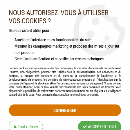
Nos experts vous conseillent au 05.46.84.20.27 du lundi au
samedi de 9h à 18h
NOUS AUTORISEZ-VOUS À UTILISER
VOS COOKIES ?
0
Ils nous seront utiles pour :
Améliorer l'interface et les fonctionnalités du site
Mesurer les campagnes marketing et proposer des mises à jour sur
Accueil
>
Chiens
>
Hygiène & Soins
>
Hygiène bucco-dentaire
>
BEAPHAR -
nos produits
Combi-pack Brosse à dents + dentifrice chien & chat
Gérer l'authentification et surveiller les erreurs techniques
Certains cookies sont nécessaires à des fins techniques, ils sont donc dispensés de consentement.
D'autres, non obligatoires, peuvent être utilisés pour la personnalisation des annonces et du
contenu, la mesure des annonces et du contenu, la connaissance de l'audience et le
développement de produits, les données de géolocalisation précises et l'identification par le
balayage de l'appareil, le stockage et/ou l'accès aux informations sur un appareil. Si vous donnez
votre consentement, celui-ci sera valable sur l’ensemble des sous-domaines de Coverdi. Vous
disposez de la possibilité de retirer votre consentement à tout moment en cliquant sur le widget en
bas à droite de la page. Pour en savoir plus, consulter notre politique de cookie.
CONFIGURER
Tout refuser
ACCEPTER TOUT