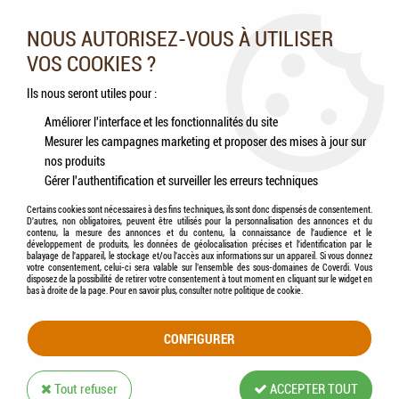
Nos experts vous conseillent au 05.46.84.20.27 du lundi au
samedi de 9h à 18h
NOUS AUTORISEZ-VOUS À UTILISER
VOS COOKIES ?
0
Ils nous seront utiles pour :
Améliorer l'interface et les fonctionnalités du site
Mesurer les campagnes marketing et proposer des mises à jour sur
Accueil
>
Chats
>
Hygiène & Soins
>
Hygiène cutanée
>
Lait anti-démangeaisons
>
nos produits
BEAPHAR - Lait Anti-démangeaisons Chien & Chat
Gérer l'authentification et surveiller les erreurs techniques
Certains cookies sont nécessaires à des fins techniques, ils sont donc dispensés de consentement.
D'autres, non obligatoires, peuvent être utilisés pour la personnalisation des annonces et du
contenu, la mesure des annonces et du contenu, la connaissance de l'audience et le
développement de produits, les données de géolocalisation précises et l'identification par le
balayage de l'appareil, le stockage et/ou l'accès aux informations sur un appareil. Si vous donnez
votre consentement, celui-ci sera valable sur l’ensemble des sous-domaines de Coverdi. Vous
disposez de la possibilité de retirer votre consentement à tout moment en cliquant sur le widget en
bas à droite de la page. Pour en savoir plus, consulter notre politique de cookie.
CONFIGURER
Tout refuser
ACCEPTER TOUT