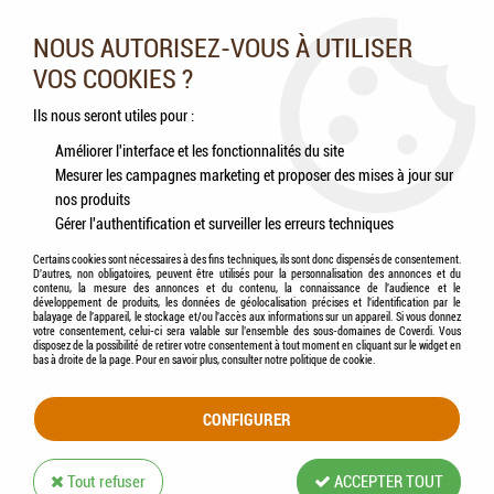
Nos experts vous conseillent au 05.46.84.20.27 du lundi au
samedi de 9h à 18h
NOUS AUTORISEZ-VOUS À UTILISER
VOS COOKIES ?
0
Ils nous seront utiles pour :
Améliorer l'interface et les fonctionnalités du site
Mesurer les campagnes marketing et proposer des mises à jour sur
Accueil
>
Chiens
>
Compléments alimentaires
>
BAB'IN® - Huile de Saumon
nos produits
Gérer l'authentification et surveiller les erreurs techniques
Certains cookies sont nécessaires à des fins techniques, ils sont donc dispensés de consentement.
D'autres, non obligatoires, peuvent être utilisés pour la personnalisation des annonces et du
contenu, la mesure des annonces et du contenu, la connaissance de l'audience et le
développement de produits, les données de géolocalisation précises et l'identification par le
balayage de l'appareil, le stockage et/ou l'accès aux informations sur un appareil. Si vous donnez
votre consentement, celui-ci sera valable sur l’ensemble des sous-domaines de Coverdi. Vous
disposez de la possibilité de retirer votre consentement à tout moment en cliquant sur le widget en
bas à droite de la page. Pour en savoir plus, consulter notre politique de cookie.
CONFIGURER
Tout refuser
ACCEPTER TOUT