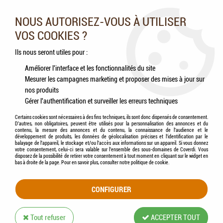
Nos experts vous conseillent au 05.46.84.20.27 du lundi au
samedi de 9h à 18h
NOUS AUTORISEZ-VOUS À UTILISER
VOS COOKIES ?
0
Ils nous seront utiles pour :
Améliorer l'interface et les fonctionnalités du site
Mesurer les campagnes marketing et proposer des mises à jour sur
Accueil
>
Poissons
>
Accessoires
>
ZOLUX - Tube LED Gamme SUPRALED
nos produits
(6500K.)
Gérer l'authentification et surveiller les erreurs techniques
Certains cookies sont nécessaires à des fins techniques, ils sont donc dispensés de consentement.
D'autres, non obligatoires, peuvent être utilisés pour la personnalisation des annonces et du
contenu, la mesure des annonces et du contenu, la connaissance de l'audience et le
développement de produits, les données de géolocalisation précises et l'identification par le
balayage de l'appareil, le stockage et/ou l'accès aux informations sur un appareil. Si vous donnez
votre consentement, celui-ci sera valable sur l’ensemble des sous-domaines de Coverdi. Vous
disposez de la possibilité de retirer votre consentement à tout moment en cliquant sur le widget en
bas à droite de la page. Pour en savoir plus, consulter notre politique de cookie.
CONFIGURER
Tout refuser
ACCEPTER TOUT