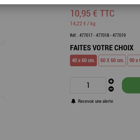
10
,
95
€
TTC
14,22 € / kg
Réf. :
477017 - 477018 - 477019
FAITES VOTRE CHOIX
40 x 60 cm.
60 X 60 cm.
90 x 
Recevoir une alerte