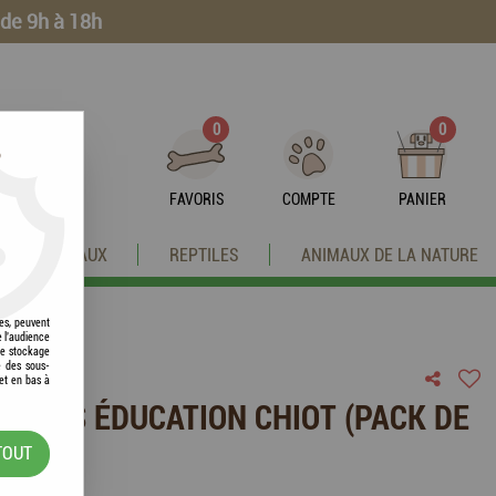
 de 9h à 18h
0
0
?
FAVORIS
COMPTE
PANIER
OISEAUX
REPTILES
ANIMAUX DE LA NATURE
res, peuvent
e l'audience
 le stockage
e des sous-
et en bas à
ALAISES ÉDUCATION CHIOT (PACK DE
TOUT