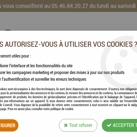
 vous conseillent au 05.46.84.20.27 du lundi au samedi
 AUTORISEZ-VOUS À UTILISER VOS COOKIES 
 seront utiles pour :
iorer l'interface et les fonctionnalités du site
CHEVAUX
VOLAILLES
ANIMAUX DE LA FERME
rer les campagnes marketing et proposer des mises à jour sur nos produits
r l'authentification et surveiller les erreurs techniques
de 30)
okies sont nécessaires à des fins techniques, ils sont donc dispensés de consentement. D'autres, non obligatoi
és pour la personnalisation des annonces et du contenu, la mesure des annonces et du contenu, la connaissance d
oppement de produits, les données de géolocalisation précises et l'identification par le balayage de l'appareil,
cès aux informations sur un appareil. Si vous donnez votre consentement, celui-ci sera valable sur l’ensembl
e Coverdi. Vous disposez de la possibilité de retirer votre consentement à tout moment en cliquant sur le widg
a page. Pour en savoir plus, consulter notre politique de cookie.
ZOLUX - TAPIS / 
30)
IGURER
Tout refuser
ACCEPTER 
Soyez le premier à donner votre avis !