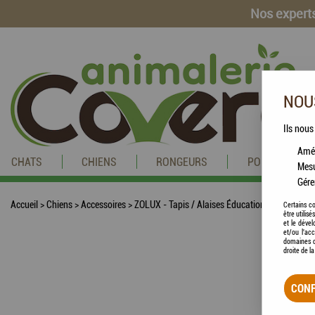
Nos experts
NOUS
Ils nous
Amél
CHATS
CHIENS
RONGEURS
POISSONS
Mesu
Gére
Accueil
>
Chiens
>
Accessoires
>
ZOLUX - Tapis / Alaises Éducation Chiot (Pack 
Certains co
être utilis
et le dével
et/ou l'ac
domaines d
droite de l
CONF