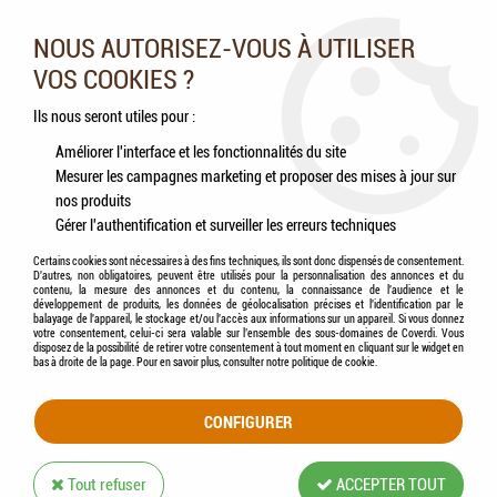
Nos experts vous conseillent au 05.46.84.20.27 du lundi au
samedi de 9h à 18h
NOUS AUTORISEZ-VOUS À UTILISER
VOS COOKIES ?
0
Ils nous seront utiles pour :
Améliorer l'interface et les fonctionnalités du site
Mesurer les campagnes marketing et proposer des mises à jour sur
Accueil
>
Chats
>
Accessoires
>
ZOLUX - Tapis hygiénique Purecat pour maison de
nos produits
toilette
Gérer l'authentification et surveiller les erreurs techniques
Certains cookies sont nécessaires à des fins techniques, ils sont donc dispensés de consentement.
D'autres, non obligatoires, peuvent être utilisés pour la personnalisation des annonces et du
contenu, la mesure des annonces et du contenu, la connaissance de l'audience et le
développement de produits, les données de géolocalisation précises et l'identification par le
balayage de l'appareil, le stockage et/ou l'accès aux informations sur un appareil. Si vous donnez
votre consentement, celui-ci sera valable sur l’ensemble des sous-domaines de Coverdi. Vous
disposez de la possibilité de retirer votre consentement à tout moment en cliquant sur le widget en
bas à droite de la page. Pour en savoir plus, consulter notre politique de cookie.
CONFIGURER
Tout refuser
ACCEPTER TOUT