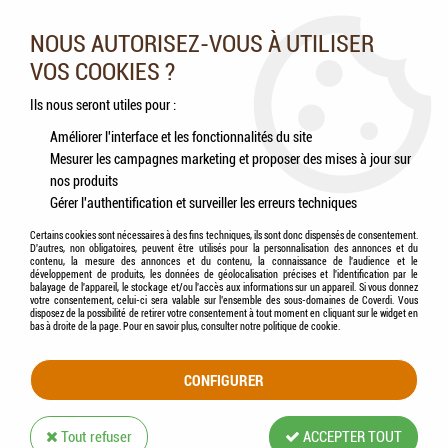
Nos experts vous conseillent au 05.46.84.20.27 du lundi au
samedi de 9h à 18h
NOUS AUTORISEZ-VOUS À UTILISER
VOS COOKIES ?
0
Ils nous seront utiles pour :
Améliorer l'interface et les fonctionnalités du site
Mesurer les campagnes marketing et proposer des mises à jour sur
Accueil
>
Chiens
>
Accessoires
>
Soin de l'animal
>
ZOLUX - Slicker Retractable
nos produits
Gamme ANAH
Gérer l'authentification et surveiller les erreurs techniques
Certains cookies sont nécessaires à des fins techniques, ils sont donc dispensés de consentement.
D'autres, non obligatoires, peuvent être utilisés pour la personnalisation des annonces et du
contenu, la mesure des annonces et du contenu, la connaissance de l'audience et le
développement de produits, les données de géolocalisation précises et l'identification par le
balayage de l'appareil, le stockage et/ou l'accès aux informations sur un appareil. Si vous donnez
votre consentement, celui-ci sera valable sur l’ensemble des sous-domaines de Coverdi. Vous
disposez de la possibilité de retirer votre consentement à tout moment en cliquant sur le widget en
bas à droite de la page. Pour en savoir plus, consulter notre politique de cookie.
CONFIGURER
Tout refuser
ACCEPTER TOUT