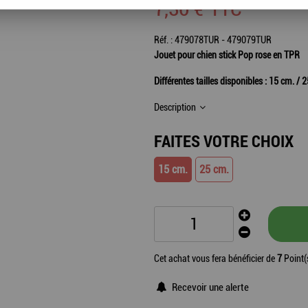
7
,
30
€
TTC
Réf. :
479078TUR - 479079TUR
Jouet pour chien stick Pop rose en TPR
Différentes tailles disponibles : 15 cm. / 
Description
FAITES VOTRE CHOIX
15 cm.
25 cm.
Cet achat vous fera bénéficier de
7
Point(
Recevoir une alerte