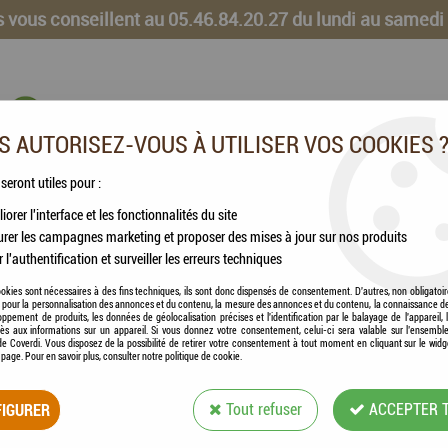
 vous conseillent au 05.46.84.20.27 du lundi au samedi
 AUTORISEZ-VOUS À UTILISER VOS COOKIES 
 seront utiles pour :
iorer l'interface et les fonctionnalités du site
CHEVAUX
VOLAILLES
ANIMAUX DE LA FERME
rer les campagnes marketing et proposer des mises à jour sur nos produits
r l'authentification et surveiller les erreurs techniques
okies sont nécessaires à des fins techniques, ils sont donc dispensés de consentement. D'autres, non obligatoi
és pour la personnalisation des annonces et du contenu, la mesure des annonces et du contenu, la connaissance d
oppement de produits, les données de géolocalisation précises et l'identification par le balayage de l'appareil,
cès aux informations sur un appareil. Si vous donnez votre consentement, celui-ci sera valable sur l’ensembl
e Coverdi. Vous disposez de la possibilité de retirer votre consentement à tout moment en cliquant sur le widg
a page. Pour en savoir plus, consulter notre politique de cookie.
ZOLUX - JOUET CH
IGURER
Tout refuser
ACCEPTER 
Soyez le premier à donner votre avis !