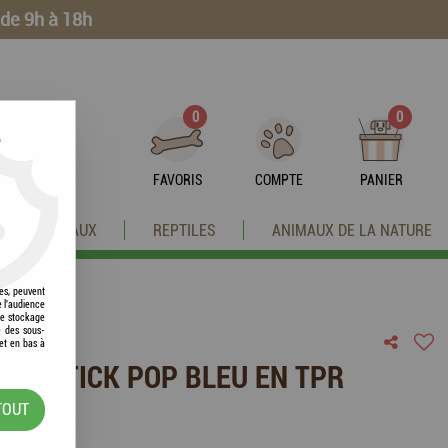
 de 9h à 18h
0
0
?
FAVORIS
COMPTE
PANIER
OISEAUX
REPTILES
ANIMAUX DE LA NATURE
res, peuvent
e l'audience
 le stockage
e des sous-
et en bas à
IEN STICK POP BLEU EN TPR
TOUT