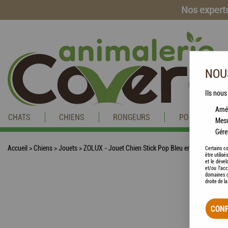
Nos experts
NOUS
Ils nous
Amél
CHATS
CHIENS
RONGEURS
POISSONS
Mesu
Gére
Accueil
>
Chiens
>
Jouets
>
ZOLUX - Jouet Chien Stick Pop Bleu en TPR
Certains co
être utilis
et le dével
et/ou l'ac
domaines d
droite de l
CONF