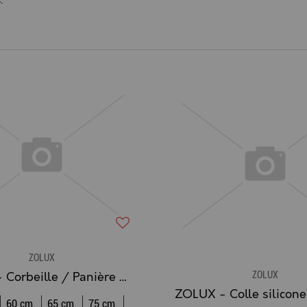
.
ZOLUX
ZOLUX
ZOLUX - Corbeille / Panière Classic One JUNGLE
60 cm.
65 cm.
75 cm.