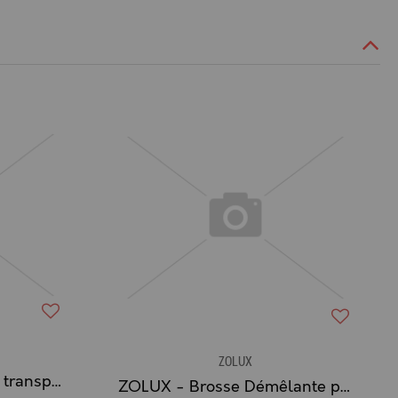
ZOLUX
ZOLUX - Colle silicone transparente 310 mL
ZOLUX - Brosse Démêlante pour Rongeur Gamme EXPERT