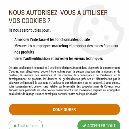
Nos experts vous conseillent au 05.46.84.20.27 du lundi au
samedi de 9h à 18h
NOUS AUTORISEZ-VOUS À UTILISER
VOS COOKIES ?
0
Ils nous seront utiles pour :
Améliorer l'interface et les fonctionnalités du site
Mesurer les campagnes marketing et proposer des mises à jour sur
Accueil
>
Chiens
>
Jouets
>
ZOLUX - Jouet Chien Balle Pic Pop Bleu en TPR
nos produits
Gérer l'authentification et surveiller les erreurs techniques
Certains cookies sont nécessaires à des fins techniques, ils sont donc dispensés de consentement.
D'autres, non obligatoires, peuvent être utilisés pour la personnalisation des annonces et du
contenu, la mesure des annonces et du contenu, la connaissance de l'audience et le
développement de produits, les données de géolocalisation précises et l'identification par le
balayage de l'appareil, le stockage et/ou l'accès aux informations sur un appareil. Si vous donnez
votre consentement, celui-ci sera valable sur l’ensemble des sous-domaines de Coverdi. Vous
disposez de la possibilité de retirer votre consentement à tout moment en cliquant sur le widget en
bas à droite de la page. Pour en savoir plus, consulter notre politique de cookie.
CONFIGURER
Tout refuser
ACCEPTER TOUT