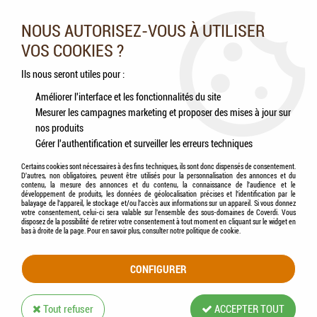
Nos experts vous conseillent au 05.46.84.20.27 du lundi au
samedi de 9h à 18h
NOUS AUTORISEZ-VOUS À UTILISER
VOS COOKIES ?
0
Ils nous seront utiles pour :
Améliorer l'interface et les fonctionnalités du site
Mesurer les campagnes marketing et proposer des mises à jour sur
Accueil
>
Chiens
>
Jouets
>
ZOLUX - Cosmic Jouet corde 3 noeuds
nos produits
Gérer l'authentification et surveiller les erreurs techniques
Certains cookies sont nécessaires à des fins techniques, ils sont donc dispensés de consentement.
D'autres, non obligatoires, peuvent être utilisés pour la personnalisation des annonces et du
contenu, la mesure des annonces et du contenu, la connaissance de l'audience et le
développement de produits, les données de géolocalisation précises et l'identification par le
balayage de l'appareil, le stockage et/ou l'accès aux informations sur un appareil. Si vous donnez
votre consentement, celui-ci sera valable sur l’ensemble des sous-domaines de Coverdi. Vous
disposez de la possibilité de retirer votre consentement à tout moment en cliquant sur le widget en
bas à droite de la page. Pour en savoir plus, consulter notre politique de cookie.
CONFIGURER
Tout refuser
ACCEPTER TOUT