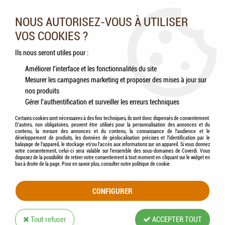
Nos experts vous conseillent au 05.46.84.20.27 du lundi au
samedi de 9h à 18h
NOUS AUTORISEZ-VOUS À UTILISER
VOS COOKIES ?
0
Ils nous seront utiles pour :
Améliorer l'interface et les fonctionnalités du site
Mesurer les campagnes marketing et proposer des mises à jour sur
Accueil
>
Chiens
>
Accessoires
>
Promenade
>
Collier
>
ZOLUX - Collier en nylon
nos produits
noir
Gérer l'authentification et surveiller les erreurs techniques
Certains cookies sont nécessaires à des fins techniques, ils sont donc dispensés de consentement.
D'autres, non obligatoires, peuvent être utilisés pour la personnalisation des annonces et du
contenu, la mesure des annonces et du contenu, la connaissance de l'audience et le
développement de produits, les données de géolocalisation précises et l'identification par le
balayage de l'appareil, le stockage et/ou l'accès aux informations sur un appareil. Si vous donnez
votre consentement, celui-ci sera valable sur l’ensemble des sous-domaines de Coverdi. Vous
disposez de la possibilité de retirer votre consentement à tout moment en cliquant sur le widget en
bas à droite de la page. Pour en savoir plus, consulter notre politique de cookie.
CONFIGURER
Tout refuser
ACCEPTER TOUT