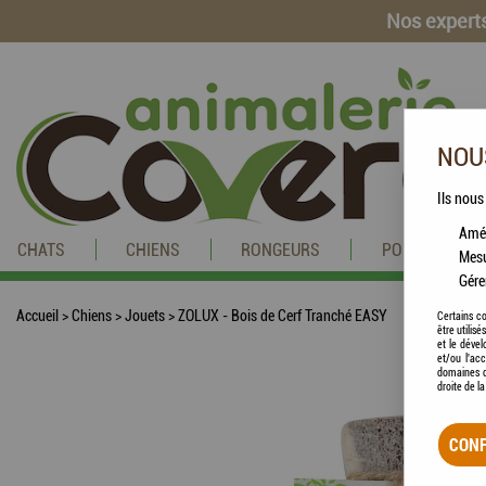
Nos experts
NOUS
Ils nous
Amél
CHATS
CHIENS
RONGEURS
POISSONS
Mesu
Gére
Accueil
>
Chiens
>
Jouets
>
ZOLUX - Bois de Cerf Tranché EASY
Certains co
être utilis
et le dével
et/ou l'ac
domaines d
droite de l
CONF