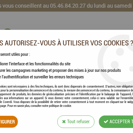
 vous conseillent au 05.46.84.20.27 du lundi au samedi
 AUTORISEZ-VOUS À UTILISER VOS COOKIES 
 seront utiles pour :
iorer l'interface et les fonctionnalités du site
CHEVAUX
VOLAILLES
ANIMAUX DE LA FERME
rer les campagnes marketing et proposer des mises à jour sur nos produits
r l'authentification et surveiller les erreurs techniques
okies sont nécessaires à des fins techniques, ils sont donc dispensés de consentement. D'autres, non obligatoi
és pour la personnalisation des annonces et du contenu, la mesure des annonces et du contenu, la connaissance d
oppement de produits, les données de géolocalisation précises et l'identification par le balayage de l'appareil,
cès aux informations sur un appareil. Si vous donnez votre consentement, celui-ci sera valable sur l’ensembl
e Coverdi. Vous disposez de la possibilité de retirer votre consentement à tout moment en cliquant sur le widg
a page. Pour en savoir plus, consulter notre politique de cookie.
ZOLUX - BOIS DE
IGURER
Tout refuser
ACCEPTER 
Soyez le premier à donner votre avis !