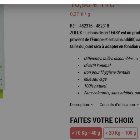
10
,
90
€
TTC
0,27 € / g
Réf. :
482316 - 482318
ZOLUX -
Le bois de cerf EASY est un produ
provient de l'Europe et est sans additif, 
taille du jouet sera à adapter en fonction
Différentes tailles disponibles : <
Divertit l'animal
Bon pour l'hygiène dentaire
Mue sauvage
100% naturel
Sans colorants, sans additifs, s
Description
Conseils d'utilisation
FAITES VOTRE CHOIX
< 10 Kg - 40 g
< 20 Kg - 100 g