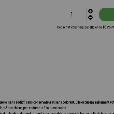
Cet achat vous fera bénéficier de
10
Point
urelle, sans additif, sans conservateur et sans colorant. Elle occupera sainement vo
adapté aux chiens peu endurants à la mastication
e d'utilisation du produit, il est indispensable de choisir la bonne taille de bois d