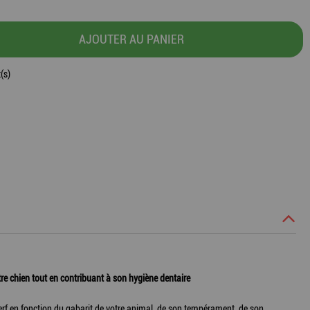
AJOUTER AU PANIER
(s)
tre chien tout en contribuant à son hygiène dentaire
e cerf en fonction du gabarit de votre animal, de son tempérament, de son