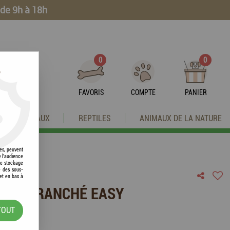
 de 9h à 18h
0
0
?
FAVORIS
COMPTE
PANIER
OISEAUX
REPTILES
ANIMAUX DE LA NATURE
res, peuvent
e l'audience
 le stockage
e des sous-
et en bas à
 CERF TRANCHÉ EASY
TOUT