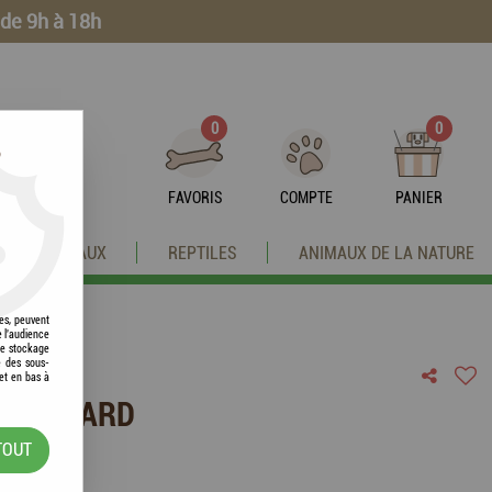
 de 9h à 18h
0
0
?
FAVORIS
COMPTE
PANIER
OISEAUX
REPTILES
ANIMAUX DE LA NATURE
res, peuvent
e l'audience
 le stockage
e des sous-
et en bas à
CERF HARD
TOUT