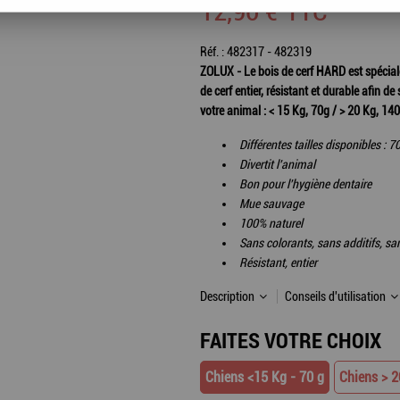
12
,
90
€
TTC
Réf. :
482317 - 482319
ZOLUX - Le bois de cerf HARD est spécial
de cerf entier, résistant et durable afin d
votre animal : < 15 Kg, 70g / > 20 Kg, 140
Différentes tailles disponibles : 7
Divertit l'animal
Bon pour l'hygiène dentaire
Mue sauvage
100% naturel
Sans colorants, s
ans additifs, s
a
Résistant, e
ntier
Description
Conseils d'utilisation
FAITES VOTRE CHOIX
Chiens <15 Kg - 70 g
Chiens > 2