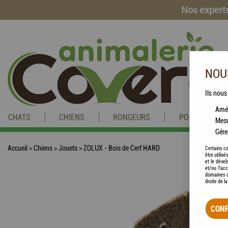
Nos experts
NOUS
Ils nous
Amél
CHATS
CHIENS
RONGEURS
POISSONS
Mesu
Gére
Accueil
>
Chiens
>
Jouets
>
ZOLUX - Bois de Cerf HARD
Certains co
être utilis
et le dével
et/ou l'ac
domaines d
droite de l
CONF