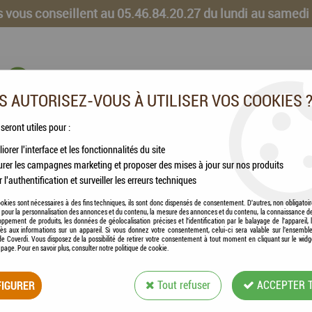
 vous conseillent au 05.46.84.20.27 du lundi au samedi
 AUTORISEZ-VOUS À UTILISER VOS COOKIES 
 seront utiles pour :
iorer l'interface et les fonctionnalités du site
CHEVAUX
VOLAILLES
ANIMAUX DE LA FERME
rer les campagnes marketing et proposer des mises à jour sur nos produits
r l'authentification et surveiller les erreurs techniques
okies sont nécessaires à des fins techniques, ils sont donc dispensés de consentement. D'autres, non obligatoi
és pour la personnalisation des annonces et du contenu, la mesure des annonces et du contenu, la connaissance d
oppement de produits, les données de géolocalisation précises et l'identification par le balayage de l'appareil,
cès aux informations sur un appareil. Si vous donnez votre consentement, celui-ci sera valable sur l’ensembl
e Coverdi. Vous disposez de la possibilité de retirer votre consentement à tout moment en cliquant sur le widg
a page. Pour en savoir plus, consulter notre politique de cookie.
ZOLUX - BOIS DE 
IGURER
Tout refuser
ACCEPTER 
Soyez le premier à donner votre avis !