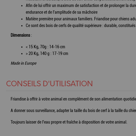
Afin de lui offrir un maximum de satisfaction et de prolonger la duré
endurance et de l'amplitude de sa mâchoire
Matière première pour animaux familiers. Friandise pour chiens adu
Ce sont des bois de cerfs de qualité supérieure : durable, constitué
Dimensions
:
< 15 Kg, 70g : 14-16 cm
> 20 Kg, 140 g : 17-19 cm
Made in Europe
CONSEILS D'UTILISATION
Friandise à offrir à votre animal en complément de son alimentation quotidi
A donner sous surveillance, adapter la taille du bois de cerf à la taille du chie
Toujours laisser de l'eau propre et fraîche à disposition de votre animal.