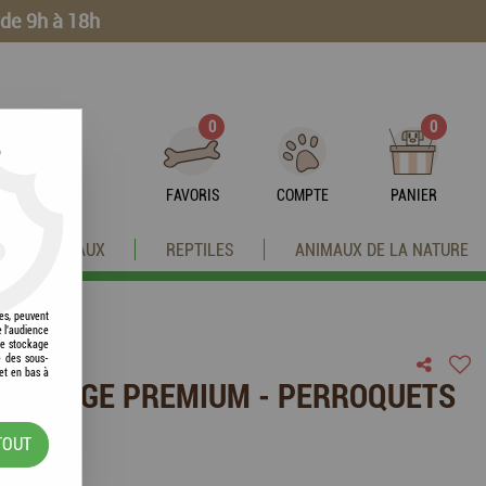
 de 9h à 18h
0
0
?
FAVORIS
COMPTE
PANIER
OISEAUX
REPTILES
ANIMAUX DE LA NATURE
res, peuvent
e l'audience
 le stockage
e des sous-
et en bas à
PRESTIGE PREMIUM - PERROQUETS
TOUT