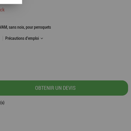
9,10
€
ock
 VAM, sans noix, pour perroquets
Précautions d'emploi
OBTENIR UN DEVIS
(s)