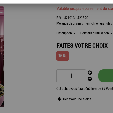
35
,
20
€
TTC
au lieu de
3
Valable jusqu'à épuisement du st
Réf. :
421913 - 421820
Mélange de graines = enrichi en granulés
Description
Conseils d'utilisation
FAITES VOTRE CHOIX
15 Kg
Cet achat vous fera bénéficier de
35
Point
Recevoir une alerte