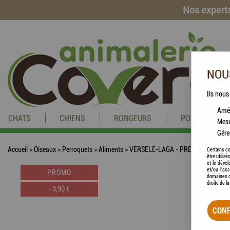
Nos experts
NOUS
Ils nous
Amél
CHATS
CHIENS
RONGEURS
POISSONS
Mesu
Gére
Accueil
>
Oiseaux
>
Perroquets
>
Aliments
>
VERSELE-LAGA - PRESTIGE PREMIU
Certains co
être utilis
et le dével
et/ou l'ac
PROMO
domaines d
droite de l
-
3,90
€
CONF