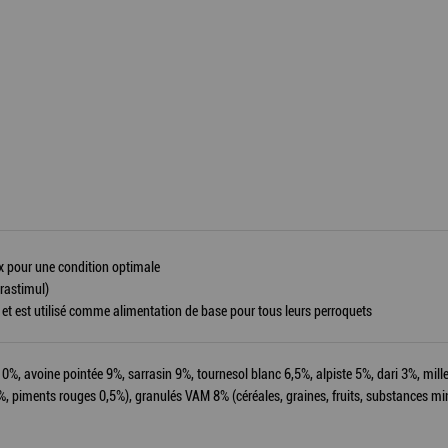
x pour une condition optimale
rastimul)
t est utilisé comme alimentation de base pour tous leurs perroquets
10%, avoine pointée 9%, sarrasin 9%, tournesol blanc 6,5%, alpiste 5%, dari 3%, mill
%, piments rouges 0,5%), granulés VAM 8% (céréales, graines, fruits, substances min