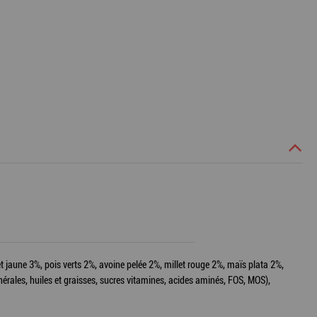
et jaune 3%, pois verts 2%, avoine pelée 2%, millet rouge 2%, maïs plata 2%,
érales, huiles et graisses, sucres vitamines, acides aminés, FOS, MOS),