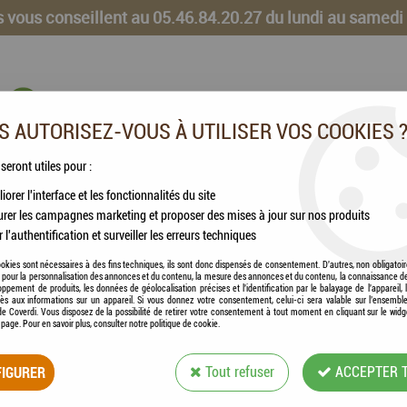
 vous conseillent au 05.46.84.20.27 du lundi au samedi
 AUTORISEZ-VOUS À UTILISER VOS COOKIES 
 seront utiles pour :
iorer l'interface et les fonctionnalités du site
CHEVAUX
VOLAILLES
ANIMAUX DE LA FERME
rer les campagnes marketing et proposer des mises à jour sur nos produits
r l'authentification et surveiller les erreurs techniques
M - Perroquets
okies sont nécessaires à des fins techniques, ils sont donc dispensés de consentement. D'autres, non obligatoi
és pour la personnalisation des annonces et du contenu, la mesure des annonces et du contenu, la connaissance d
oppement de produits, les données de géolocalisation précises et l'identification par le balayage de l'appareil,
cès aux informations sur un appareil. Si vous donnez votre consentement, celui-ci sera valable sur l’ensembl
e Coverdi. Vous disposez de la possibilité de retirer votre consentement à tout moment en cliquant sur le widg
VERSELE-LAGA - 
a page. Pour en savoir plus, consulter notre politique de cookie.
Soyez le premier à donner votre avis !
IGURER
Tout refuser
ACCEPTER 