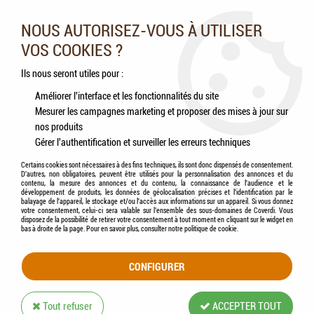
Nos experts vous conseillent au 05.46.84.20.27 du lundi au
samedi de 9h à 18h
NOUS AUTORISEZ-VOUS À UTILISER
VOS COOKIES ?
0
Ils nous seront utiles pour :
Améliorer l'interface et les fonctionnalités du site
Mesurer les campagnes marketing et proposer des mises à jour sur
Accueil
>
Oiseaux
>
Hygiène & Soins
>
VERSELE-LAGA - OROPHARMA - Jungle
nos produits
Shower
Gérer l'authentification et surveiller les erreurs techniques
Certains cookies sont nécessaires à des fins techniques, ils sont donc dispensés de consentement.
D'autres, non obligatoires, peuvent être utilisés pour la personnalisation des annonces et du
contenu, la mesure des annonces et du contenu, la connaissance de l'audience et le
développement de produits, les données de géolocalisation précises et l'identification par le
balayage de l'appareil, le stockage et/ou l'accès aux informations sur un appareil. Si vous donnez
votre consentement, celui-ci sera valable sur l’ensemble des sous-domaines de Coverdi. Vous
disposez de la possibilité de retirer votre consentement à tout moment en cliquant sur le widget en
bas à droite de la page. Pour en savoir plus, consulter notre politique de cookie.
CONFIGURER
Tout refuser
ACCEPTER TOUT