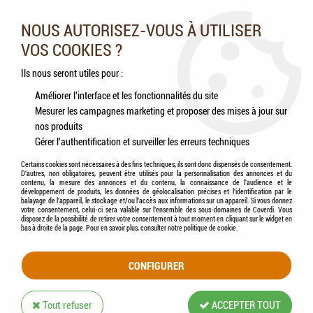
Nos experts vous conseillent au 05.46.84.20.27 du lundi au
samedi de 9h à 18h
NOUS AUTORISEZ-VOUS À UTILISER
VOS COOKIES ?
0
Ils nous seront utiles pour :
Améliorer l'interface et les fonctionnalités du site
Mesurer les campagnes marketing et proposer des mises à jour sur
Accueil
>
Oiseaux
>
Perroquets
>
Aliments
>
VERSELE-LAGA - NUTRIBIRD - A21
nos produits
Gérer l'authentification et surveiller les erreurs techniques
Certains cookies sont nécessaires à des fins techniques, ils sont donc dispensés de consentement.
D'autres, non obligatoires, peuvent être utilisés pour la personnalisation des annonces et du
contenu, la mesure des annonces et du contenu, la connaissance de l'audience et le
développement de produits, les données de géolocalisation précises et l'identification par le
balayage de l'appareil, le stockage et/ou l'accès aux informations sur un appareil. Si vous donnez
votre consentement, celui-ci sera valable sur l’ensemble des sous-domaines de Coverdi. Vous
disposez de la possibilité de retirer votre consentement à tout moment en cliquant sur le widget en
bas à droite de la page. Pour en savoir plus, consulter notre politique de cookie.
CONFIGURER
Tout refuser
ACCEPTER TOUT