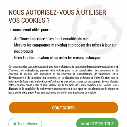
Nos experts vous conseillent au 05.46.84.20.27 du lundi au
samedi de 9h à 18h
NOUS AUTORISEZ-VOUS À UTILISER
VOS COOKIES ?
0
Ils nous seront utiles pour :
Améliorer l'interface et les fonctionnalités du site
Mesurer les campagnes marketing et proposer des mises à jour sur
Accueil
>
Volailles
>
Aliments
>
VERSELE-LAGA - COUNTRY'S BEST - SHOW 3
nos produits
Pellet (Granulés) 20 Kg
Gérer l'authentification et surveiller les erreurs techniques
Certains cookies sont nécessaires à des fins techniques, ils sont donc dispensés de consentement.
D'autres, non obligatoires, peuvent être utilisés pour la personnalisation des annonces et du
contenu, la mesure des annonces et du contenu, la connaissance de l'audience et le
développement de produits, les données de géolocalisation précises et l'identification par le
balayage de l'appareil, le stockage et/ou l'accès aux informations sur un appareil. Si vous donnez
votre consentement, celui-ci sera valable sur l’ensemble des sous-domaines de Coverdi. Vous
disposez de la possibilité de retirer votre consentement à tout moment en cliquant sur le widget en
bas à droite de la page. Pour en savoir plus, consulter notre politique de cookie.
CONFIGURER
Tout refuser
ACCEPTER TOUT