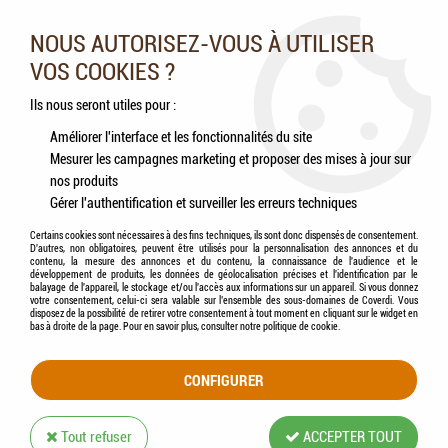
Nos experts vous conseillent au 05.46.84.20.27 du lundi au
samedi de 9h à 18h
NOUS AUTORISEZ-VOUS À UTILISER
VOS COOKIES ?
0
Ils nous seront utiles pour :
Améliorer l'interface et les fonctionnalités du site
Mesurer les campagnes marketing et proposer des mises à jour sur
Accueil
>
Animaux de la nature
>
Sauvagines
>
Aliments
>
VERSELE-LAGA -
nos produits
COUNTRY'S BEST - Floating Micro Oiseaux Aquatiques
Gérer l'authentification et surveiller les erreurs techniques
Certains cookies sont nécessaires à des fins techniques, ils sont donc dispensés de consentement.
D'autres, non obligatoires, peuvent être utilisés pour la personnalisation des annonces et du
contenu, la mesure des annonces et du contenu, la connaissance de l'audience et le
développement de produits, les données de géolocalisation précises et l'identification par le
balayage de l'appareil, le stockage et/ou l'accès aux informations sur un appareil. Si vous donnez
votre consentement, celui-ci sera valable sur l’ensemble des sous-domaines de Coverdi. Vous
disposez de la possibilité de retirer votre consentement à tout moment en cliquant sur le widget en
bas à droite de la page. Pour en savoir plus, consulter notre politique de cookie.
CONFIGURER
Tout refuser
ACCEPTER TOUT