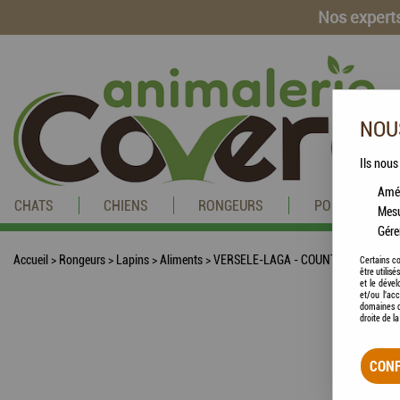
Nos experts
NOUS
Ils nous
Amél
CHATS
CHIENS
RONGEURS
POISSONS
Mesu
Gére
Accueil
>
Rongeurs
>
Lapins
>
Aliments
>
VERSELE-LAGA - COUNTRY'S BEST - Cu
Certains co
être utilis
et le dével
et/ou l'ac
domaines d
droite de l
CONF