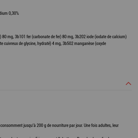
sodium 0,30%
) 80 mg, 3b101 fer (carbonate de fer) 80 mg, 3b202 iode (iodate de calcium)
late cuivreux de glycine, hydraté) 4 mg, 3b502 manganèse (oxyde
n consomment jusqu'à 200 g de nourriture par jour. Une fois adultes, leur