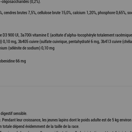
o-oligosaccharides (0,2%).
0%, cendres brutes 7,5%, cellulose brute 15,0%, calcium 1,20%, phosphore 0,65%, 
ne D3 900 UI, 3a700i vitamine E (acétate d'alpha-tocophéryle totalement racémique
)) 0,10 mg, 3b405 cuivre (sulfate cuivrique, pentahydraté 6 mg, 3b413 cuivre (ché
nium (sélénite de sodium) 0,10 mg
robenidine 66 mg
igestif sensible.
é. Pendant leur croissance, les jeunes lapins dont le poids adulte est de 5 kg enviro
totale dépend évidemment de la taille de la race.