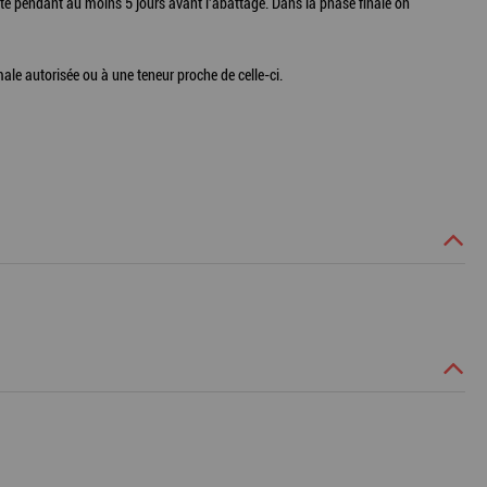
rdite pendant au moins 5 jours avant l'abattage. Dans la phase finale on
male autorisée ou à une teneur proche de celle-ci.