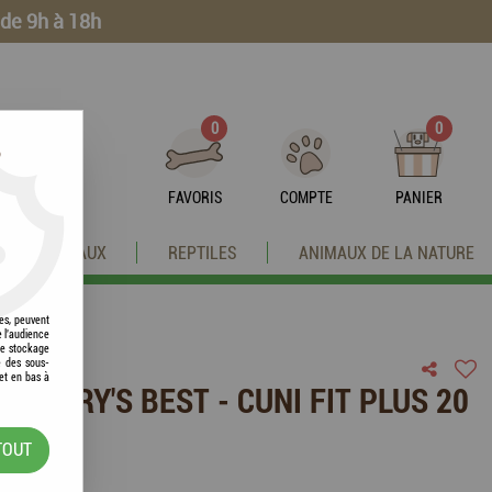
 de 9h à 18h
0
0
?
FAVORIS
COMPTE
PANIER
OISEAUX
REPTILES
ANIMAUX DE LA NATURE
res, peuvent
e l'audience
 le stockage
e des sous-
et en bas à
OUNTRY'S BEST - CUNI FIT PLUS 20
TOUT