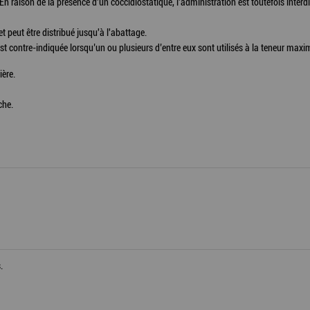
 En raison de la présence d'un coccidiostatique, l'administration est toutefois inte
t peut être distribué jusqu'à l'abattage.
est contre-indiquée lorsqu’un ou plusieurs d’entre eux sont utilisés à la teneur maxi
ière.
che.
.