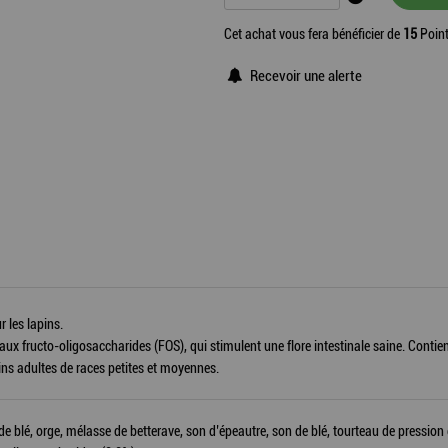
Cet achat vous fera bénéficier de
15
Point
Recevoir une alerte
r les lapins.
aux fructo-oligosaccharides (FOS), qui stimulent une flore intestinale saine. Contie
pins adultes de races petites et moyennes.
e de blé, orge, mélasse de betterave, son d’épeautre, son de blé, tourteau de pressi