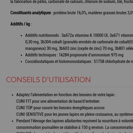
la fabrication de pâtes, carbonate de calcium, chlorure de sodium, blé, fruct
Constituants analytiques
: protéine brute 16,0%, matières grasses brutes 3,
Additifs / kg
:
Additifs nutritionnels : 3a672a vitamine A 10000 UI, 3a671 vitami
0,30 mg, 3b304 cobalt (granulés enrobés de carbonate de cobalt(II
manganeux) 30 mg, 3b603 zinc (oxyde de zinc) 70 mg, 3b801 sélé
Additifs techniques : 1k284 propionate d'ammonium 975 mg
Coccidiostatiques et histomonostatiques : 51758 chlorhydrate de 
CONSEILS D'UTILISATION
Adaptez l’alimentation en fonction des besoins de votre lapin :
CUNI FIT pour une alimentation de base/d’entretien
CUNI TOP pour couvrir les besoins énergétiques accrus
CUNI SENSITIVE pour les jeunes lapins en pleine croissance, au système d
Pendant l'élevage des lapines allaitantes reçoivent la nourriture à volont
consommation journalière se stabilise à 150 g environ. La consommation 