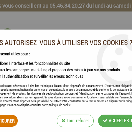
 vous conseillent au 05.46.84.20.27 du lundi au samedi
 AUTORISEZ-VOUS À UTILISER VOS COOKIES 
 seront utiles pour :
iorer l'interface et les fonctionnalités du site
CHEVAUX
VOLAILLES
ANIMAUX DE LA FERME
rer les campagnes marketing et proposer des mises à jour sur nos produits
r l'authentification et surveiller les erreurs techniques
ni Fit Plus 20 kg
okies sont nécessaires à des fins techniques, ils sont donc dispensés de consentement. D'autres, non obligatoi
és pour la personnalisation des annonces et du contenu, la mesure des annonces et du contenu, la connaissance d
oppement de produits, les données de géolocalisation précises et l'identification par le balayage de l'appareil,
cès aux informations sur un appareil. Si vous donnez votre consentement, celui-ci sera valable sur l’ensembl
e Coverdi. Vous disposez de la possibilité de retirer votre consentement à tout moment en cliquant sur le widg
VERSELE-LAGA - C
a page. Pour en savoir plus, consulter notre politique de cookie.
KG
IGURER
Tout refuser
ACCEPTER 
Soyez le premier à donner votre avis !