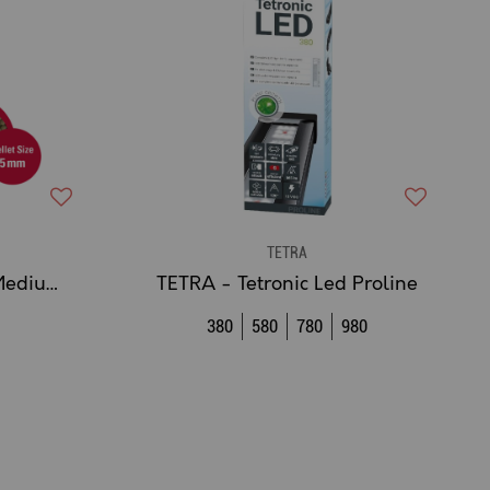
TETRA
TETRA - Koï Beauty - Medium Pellets 4 L
TETRA - Tetronic Led Proline
380
580
780
980