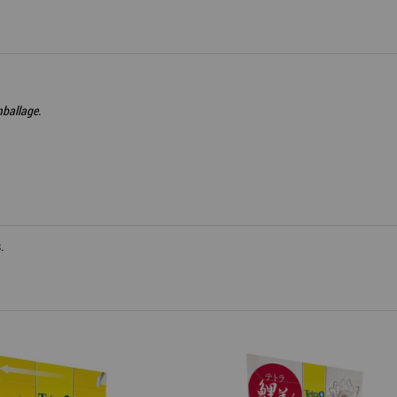
mballage.
.