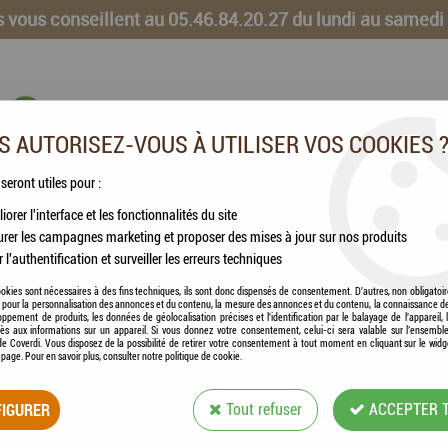
 vous conseillent au 05.46.84.20.27 du lundi au samedi
 AUTORISEZ-VOUS À UTILISER VOS COOKIES 
 seront utiles pour :
iorer l'interface et les fonctionnalités du site
CHEVAUX
VOLAILLES
ANIMAUX DE LA FERME
rer les campagnes marketing et proposer des mises à jour sur nos produits
r l'authentification et surveiller les erreurs techniques
okies sont nécessaires à des fins techniques, ils sont donc dispensés de consentement. D'autres, non obligatoi
és pour la personnalisation des annonces et du contenu, la mesure des annonces et du contenu, la connaissance d
oppement de produits, les données de géolocalisation précises et l'identification par le balayage de l'appareil,
cès aux informations sur un appareil. Si vous donnez votre consentement, celui-ci sera valable sur l’ensembl
e Coverdi. Vous disposez de la possibilité de retirer votre consentement à tout moment en cliquant sur le widg
a page. Pour en savoir plus, consulter notre politique de cookie.
TETRA - GOLDFIS
IGURER
Tout refuser
ACCEPTER 
Soyez le premier à donner votre avis !