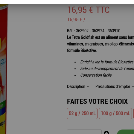
16
,
95
€
TTC
16,95 € / l
Réf. :
363902 - 363924 - 363910
Le Tetra Goldfish est un aliment sous for
vitamines, en graisses, en oligo-éléments,
formule BioActive.
Enrichi avec la formule BioActive
Aide au développement de l'anim
Conservation facile
Description
Précautions d'emploi
FAITES VOTRE CHOIX
52 g / 250 mL
100 g / 500 mL