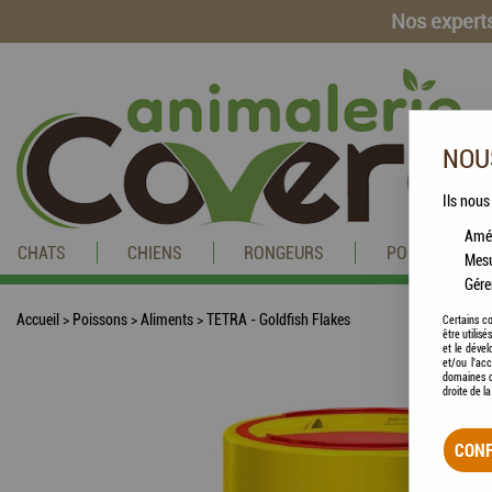
Nos experts
NOUS
Ils nous
Amél
CHATS
CHIENS
RONGEURS
POISSONS
Mesu
Gére
Accueil
>
Poissons
>
Aliments
>
TETRA - Goldfish Flakes
Certains co
être utilis
et le dével
et/ou l'ac
domaines d
droite de l
CONF