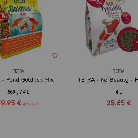
TETRA
TETRA
 - Pond Goldfish Mix
560 g / 4 L
4 L
19,95 €
25,65 €
4,99 € / l