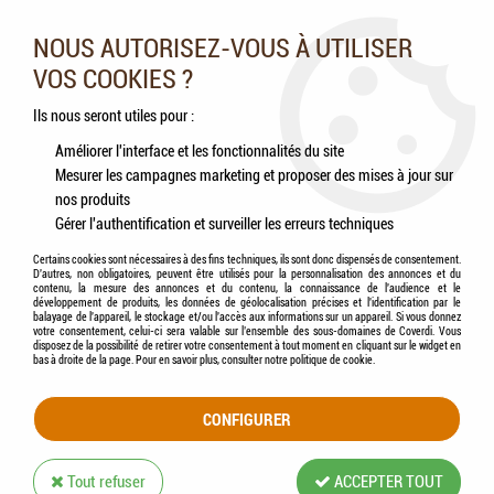
Nos experts vous conseillent au 05.46.84.20.27 du lundi au
samedi de 9h à 18h
NOUS AUTORISEZ-VOUS À UTILISER
VOS COOKIES ?
0
Ils nous seront utiles pour :
Améliorer l'interface et les fonctionnalités du site
Mesurer les campagnes marketing et proposer des mises à jour sur
Accueil
>
SUEVIA
nos produits
Gérer l'authentification et surveiller les erreurs techniques
PRODUITS DE LA MARQUE SUEVIA
Certains cookies sont nécessaires à des fins techniques, ils sont donc dispensés de consentement.
D'autres, non obligatoires, peuvent être utilisés pour la personnalisation des annonces et du
contenu, la mesure des annonces et du contenu, la connaissance de l'audience et le
développement de produits, les données de géolocalisation précises et l'identification par le
1 article sur
1
balayage de l'appareil, le stockage et/ou l'accès aux informations sur un appareil. Si vous donnez
votre consentement, celui-ci sera valable sur l’ensemble des sous-domaines de Coverdi. Vous
disposez de la possibilité de retirer votre consentement à tout moment en cliquant sur le widget en
bas à droite de la page. Pour en savoir plus, consulter notre politique de cookie.
CONFIGURER
Tout refuser
ACCEPTER TOUT