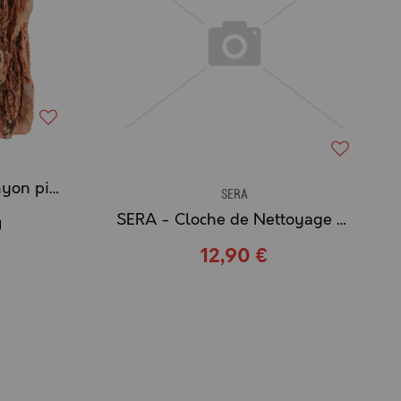
SERA - Rock Grand Canyon pierre naturelle rouge-brun
SERA
SERA - Cloche de Nettoyage Ronde
g
12,90 €