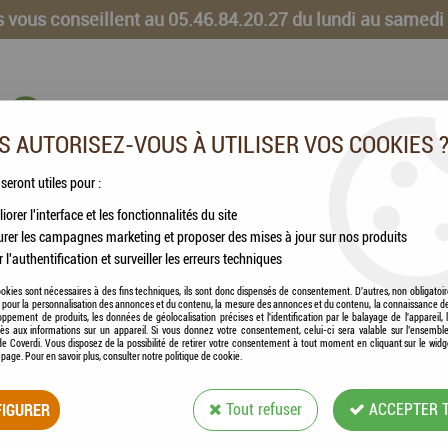
 vous conseillent au 05.46.84.20.27 du lundi au samedi
 AUTORISEZ-VOUS À UTILISER VOS COOKIES 
 seront utiles pour :
iorer l'interface et les fonctionnalités du site
CHEVAUX
VOLAILLES
ANIMAUX DE LA FERME
rer les campagnes marketing et proposer des mises à jour sur nos produits
r l'authentification et surveiller les erreurs techniques
rew Xtra Fine
okies sont nécessaires à des fins techniques, ils sont donc dispensés de consentement. D'autres, non obligatoi
és pour la personnalisation des annonces et du contenu, la mesure des annonces et du contenu, la connaissance d
oppement de produits, les données de géolocalisation précises et l'identification par le balayage de l'appareil,
cès aux informations sur un appareil. Si vous donnez votre consentement, celui-ci sera valable sur l’ensembl
e Coverdi. Vous disposez de la possibilité de retirer votre consentement à tout moment en cliquant sur le widg
a page. Pour en savoir plus, consulter notre politique de cookie.
SERA - VIS POUR
SCREW XTRA FINE
IGURER
Tout refuser
ACCEPTER 
Soyez le premier à donner votre avis !