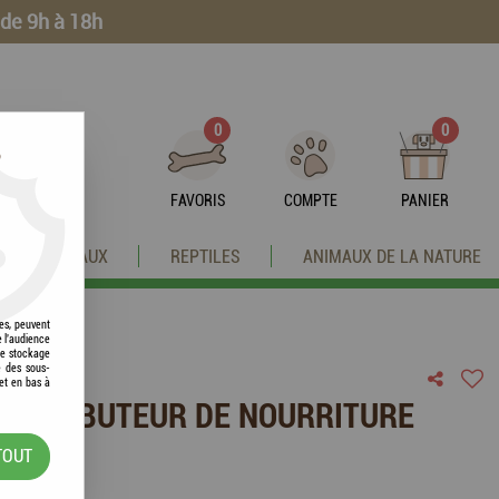
 de 9h à 18h
0
0
?
FAVORIS
COMPTE
PANIER
OISEAUX
REPTILES
ANIMAUX DE LA NATURE
res, peuvent
e l'audience
 le stockage
e des sous-
et en bas à
 DISTRIBUTEUR DE NOURRITURE
TOUT