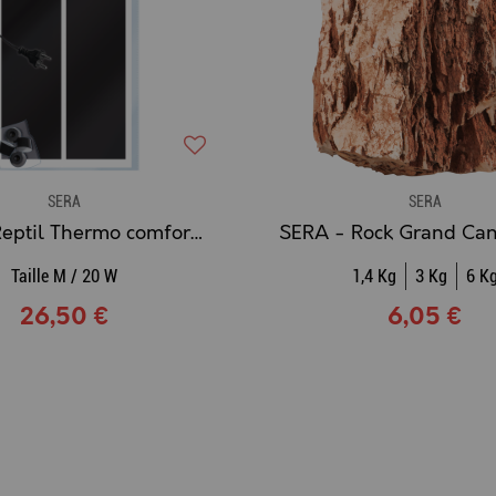
SERA
SERA
SERA - Reptil Thermo comfort mat M 20W
Taille M / 20 W
1,4 Kg
3 Kg
6 K
26,50 €
6,05 €