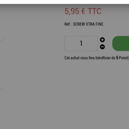
5
,
95
€
TTC
Réf. :
SCREW XTRA FINE
Cet achat vous fera bénéficier de
5
Point(