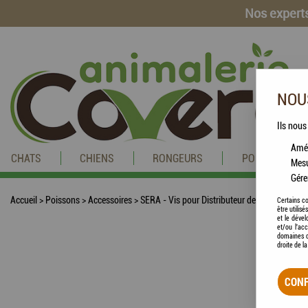
Nos experts
NOUS
Ils nous
Amél
CHATS
CHIENS
RONGEURS
POISSONS
Mesu
Gére
Accueil
>
Poissons
>
Accessoires
>
SERA - Vis pour Distributeur de Nourriture Sc
Certains co
être utilis
et le dével
et/ou l'ac
domaines d
droite de l
CONF