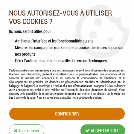
Nos experts vous conseillent au 05.46.84.20.27 du lundi au
samedi de 9h à 18h
NOUS AUTORISEZ-VOUS À UTILISER
VOS COOKIES ?
0
Ils nous seront utiles pour :
Améliorer l'interface et les fonctionnalités du site
Mesurer les campagnes marketing et proposer des mises à jour sur
Accueil
>
Poissons
>
Traitement de l'eau
>
SERA - Super Carbon
nos produits
Gérer l'authentification et surveiller les erreurs techniques
Certains cookies sont nécessaires à des fins techniques, ils sont donc dispensés de consentement.
D'autres, non obligatoires, peuvent être utilisés pour la personnalisation des annonces et du
contenu, la mesure des annonces et du contenu, la connaissance de l'audience et le
développement de produits, les données de géolocalisation précises et l'identification par le
balayage de l'appareil, le stockage et/ou l'accès aux informations sur un appareil. Si vous donnez
votre consentement, celui-ci sera valable sur l’ensemble des sous-domaines de Coverdi. Vous
disposez de la possibilité de retirer votre consentement à tout moment en cliquant sur le widget en
bas à droite de la page. Pour en savoir plus, consulter notre politique de cookie.
CONFIGURER
Tout refuser
ACCEPTER TOUT