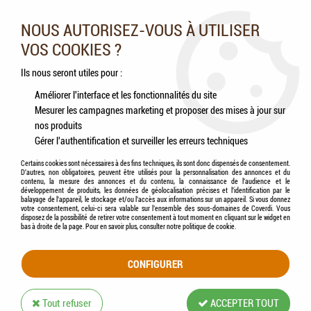
Nos experts vous conseillent au 05.46.84.20.27 du lundi au
samedi de 9h à 18h
NOUS AUTORISEZ-VOUS À UTILISER
VOS COOKIES ?
0
Ils nous seront utiles pour :
Améliorer l'interface et les fonctionnalités du site
Mesurer les campagnes marketing et proposer des mises à jour sur
Accueil
>
Chats
>
Aliments
>
Humides (Pâtées, Éffilochés, Bouillons, ...)
nos produits
Gérer l'authentification et surveiller les erreurs techniques
HUMIDES (PÂTÉES, ÉFFILOCHÉS,
Certains cookies sont nécessaires à des fins techniques, ils sont donc dispensés de consentement.
D'autres, non obligatoires, peuvent être utilisés pour la personnalisation des annonces et du
BOUILLONS, ...)
contenu, la mesure des annonces et du contenu, la connaissance de l'audience et le
développement de produits, les données de géolocalisation précises et l'identification par le
balayage de l'appareil, le stockage et/ou l'accès aux informations sur un appareil. Si vous donnez
votre consentement, celui-ci sera valable sur l’ensemble des sous-domaines de Coverdi. Vous
disposez de la possibilité de retirer votre consentement à tout moment en cliquant sur le widget en
bas à droite de la page. Pour en savoir plus, consulter notre politique de cookie.
TRIER & FILTRER
CONFIGURER
60 articles sur
107
Tout refuser
ACCEPTER TOUT