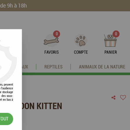
 de 9h à 18h
0
0
?
FAVORIS
COMPTE
PANIER
OISEAUX
REPTILES
ANIMAUX DE LA NATURE
res, peuvent
e l'audience
 le stockage
e des sous-
et en bas à
AINE COON KITTEN
TOUT