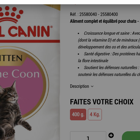
7
,
40
€
TTC
Réf. :
25580040 - 25580400
Aliment complet et équilibré pour chats 
Croissance longue et saine : Avec
(dont la vitamine D) et de minéraux (
développement des os et des articul
Santé digestive : Des protéines ha
la flore intestinale
Soutient les défenses naturelles 
soutenir les défenses naturelles du 
Description
FAITES VOTRE CHOIX
400 g.
4 Kg.