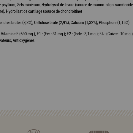
 psyllium, Sels minéraux, Hydrolysat de levure (source de manno-oligo-saccharides),
e), Hydrolisat de cartilage (source de chondroïtine)
endres brutes (8,3%), Cellulose brute (2,9%), Calcium (1,32%), Phosphore (1,15%)
Vitamine E (690 mg.), E1 : (Fer : 31 mg.); E2 : (lode : 3,1 mg.); E4 : (Cuivre : 10 mg.
rvateurs; Antioxygènes
.