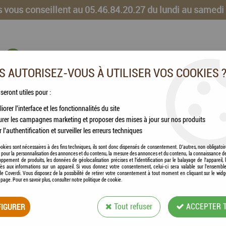
 vous conseillent au 05.46.84.20.27 du lundi au samedi
 AUTORISEZ-VOUS À UTILISER VOS COOKIES 
 seront utiles pour :
iorer l'interface et les fonctionnalités du site
CHEVAUX
VOLAILLES
ANIMAUX DE LA FERME
rer les campagnes marketing et proposer des mises à jour sur nos produits
r l'authentification et surveiller les erreurs techniques
okies sont nécessaires à des fins techniques, ils sont donc dispensés de consentement. D'autres, non obligatoi
és pour la personnalisation des annonces et du contenu, la mesure des annonces et du contenu, la connaissance d
oppement de produits, les données de géolocalisation précises et l'identification par le balayage de l'appareil,
cès aux informations sur un appareil. Si vous donnez votre consentement, celui-ci sera valable sur l’ensembl
e Coverdi. Vous disposez de la possibilité de retirer votre consentement à tout moment en cliquant sur le widg
ROYAL CANIN - M
a page. Pour en savoir plus, consulter notre politique de cookie.
Soyez le premier à donner votre avis !
IGURER
Tout refuser
ACCEPTER 