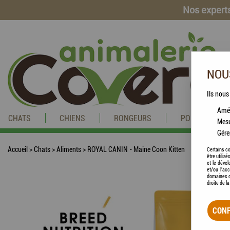
Nos experts
NOUS
Ils nous
Amél
CHATS
CHIENS
RONGEURS
POISSONS
Mesu
Gére
Accueil
>
Chats
>
Aliments
>
ROYAL CANIN - Maine Coon Kitten
Certains co
être utilis
et le dével
et/ou l'ac
domaines d
droite de l
CONF