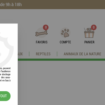
 de 9h à 18h
0
0
?
FAVORIS
COMPTE
PANIER
OISEAUX
REPTILES
ANIMAUX DE LA NATURE
res, peuvent
e l'audience
 le stockage
e des sous-
et en bas à
TOUT