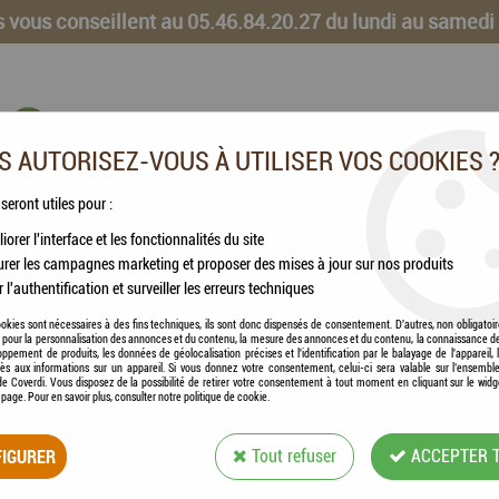
 vous conseillent au 05.46.84.20.27 du lundi au samedi
 AUTORISEZ-VOUS À UTILISER VOS COOKIES 
 seront utiles pour :
iorer l'interface et les fonctionnalités du site
CHEVAUX
VOLAILLES
ANIMAUX DE LA FERME
rer les campagnes marketing et proposer des mises à jour sur nos produits
r l'authentification et surveiller les erreurs techniques
okies sont nécessaires à des fins techniques, ils sont donc dispensés de consentement. D'autres, non obligatoi
és pour la personnalisation des annonces et du contenu, la mesure des annonces et du contenu, la connaissance d
oppement de produits, les données de géolocalisation précises et l'identification par le balayage de l'appareil,
cès aux informations sur un appareil. Si vous donnez votre consentement, celui-ci sera valable sur l’ensembl
LAITS MATERNISÉS
e Coverdi. Vous disposez de la possibilité de retirer votre consentement à tout moment en cliquant sur le widg
a page. Pour en savoir plus, consulter notre politique de cookie.
IGURER
Tout refuser
ACCEPTER 
6 articles sur
6