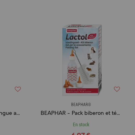
BEAPHAR®
BEAPHAR Lactol - Seringue alimentaire pour jeunes animaux
BEAPHAR - Pack biberon et tétines avec goupillon
En stock