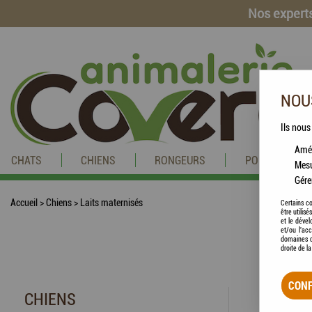
Nos experts
NOUS
Ils nous
Amél
CHATS
CHIENS
RONGEURS
POISSONS
Mesu
Gére
Accueil
>
Chiens
>
Laits maternisés
Certains co
être utilis
et le dével
et/ou l'ac
domaines d
droite de l
CONF
CHIENS