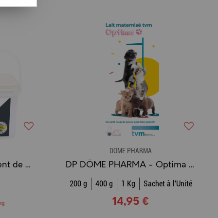
DÔME PHARMA
OPTI LIFE - Baby Aliment de sevrage Poulet & Riz
DP DÔME PHARMA - Optima Lait Maternisé
200 g
400 g
1 Kg
Sachet à l'Unité
14,95 €
kg