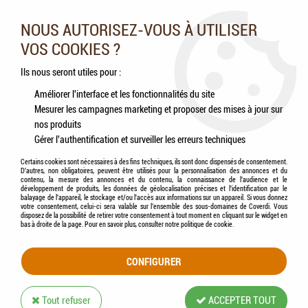
Nos experts vous conseillent au 05.46.84.20.27 du lundi au
samedi de 9h à 18h
NOUS AUTORISEZ-VOUS À UTILISER
VOS COOKIES ?
0
Ils nous seront utiles pour :
Améliorer l'interface et les fonctionnalités du site
Mesurer les campagnes marketing et proposer des mises à jour sur
Accueil
>
Chevaux
>
Compléments alimentaires
>
REVERDY - Flore Intestinale 1.5
nos produits
Kg
Gérer l'authentification et surveiller les erreurs techniques
Certains cookies sont nécessaires à des fins techniques, ils sont donc dispensés de consentement.
D'autres, non obligatoires, peuvent être utilisés pour la personnalisation des annonces et du
contenu, la mesure des annonces et du contenu, la connaissance de l'audience et le
développement de produits, les données de géolocalisation précises et l'identification par le
balayage de l'appareil, le stockage et/ou l'accès aux informations sur un appareil. Si vous donnez
votre consentement, celui-ci sera valable sur l’ensemble des sous-domaines de Coverdi. Vous
disposez de la possibilité de retirer votre consentement à tout moment en cliquant sur le widget en
bas à droite de la page. Pour en savoir plus, consulter notre politique de cookie.
CONFIGURER
Tout refuser
ACCEPTER TOUT