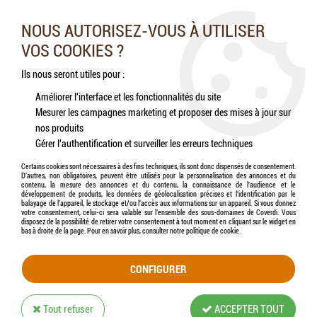
Nos experts vous conseillent au 05.46.84.20.27 du lundi au
samedi de 9h à 18h
NOUS AUTORISEZ-VOUS À UTILISER
VOS COOKIES ?
0
Ils nous seront utiles pour :
Améliorer l'interface et les fonctionnalités du site
Mesurer les campagnes marketing et proposer des mises à jour sur
Accueil
>
PURINA PROPLAN Veterinary Diets
nos produits
Gérer l'authentification et surveiller les erreurs techniques
PRODUITS DE LA MARQUE PURINA
Certains cookies sont nécessaires à des fins techniques, ils sont donc dispensés de consentement.
D'autres, non obligatoires, peuvent être utilisés pour la personnalisation des annonces et du
PROPLAN VETERINARY DIETS
contenu, la mesure des annonces et du contenu, la connaissance de l'audience et le
développement de produits, les données de géolocalisation précises et l'identification par le
balayage de l'appareil, le stockage et/ou l'accès aux informations sur un appareil. Si vous donnez
votre consentement, celui-ci sera valable sur l’ensemble des sous-domaines de Coverdi. Vous
disposez de la possibilité de retirer votre consentement à tout moment en cliquant sur le widget en
12 articles sur
19
bas à droite de la page. Pour en savoir plus, consulter notre politique de cookie.
CONFIGURER
Tout refuser
ACCEPTER TOUT