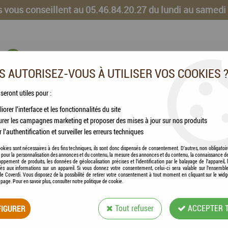
 vous conseillent au 05.46.84.20.27 du lundi au samedi
 AUTORISEZ-VOUS À UTILISER VOS COOKIES 
 seront utiles pour :
iorer l'interface et les fonctionnalités du site
CHEVAUX
VOLAILLES
ANIMAUX DE LA FERME
rer les campagnes marketing et proposer des mises à jour sur nos produits
r l'authentification et surveiller les erreurs techniques
 PROPLAN - Delicate Pâtée à la dinde 85g
okies sont nécessaires à des fins techniques, ils sont donc dispensés de consentement. D'autres, non obligatoi
és pour la personnalisation des annonces et du contenu, la mesure des annonces et du contenu, la connaissance d
oppement de produits, les données de géolocalisation précises et l'identification par le balayage de l'appareil,
cès aux informations sur un appareil. Si vous donnez votre consentement, celui-ci sera valable sur l’ensembl
e Coverdi. Vous disposez de la possibilité de retirer votre consentement à tout moment en cliquant sur le widg
a page. Pour en savoir plus, consulter notre politique de cookie.
PURINA PROPLAN -
IGURER
Tout refuser
ACCEPTER 
Soyez le premier à donner votre avis !