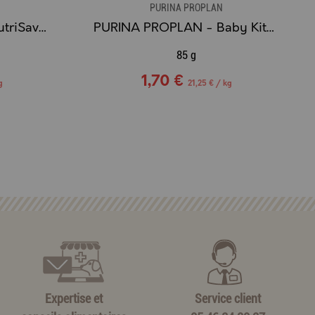
PURINA PROPLAN
PURINA PROPLAN - NutriSavour Sterilised Dinde - Pâtée en gelée 10x85g
PURINA PROPLAN - Baby Kitten Mousse Riche en Poulet
85 g
1,70 €
g
21,25 € / kg
Expertise et
Service client