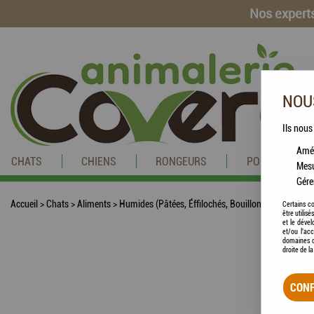
Nos experts
NOUS
Ils nous
Amél
CHATS
CHIENS
RONGEURS
POISSONS
Mesu
Gére
Accueil
>
Chats
>
Aliments
>
Humides (Pâtées, Éffilochés, Bouillons, ...)
>
PURINA
Certains co
être utilis
et le dével
et/ou l'ac
domaines d
droite de l
CONF