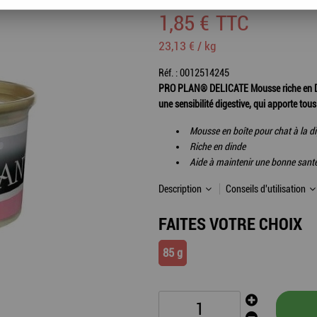
1
,
85
€
TTC
23,13 € / kg
Réf. :
0012514245
PRO PLAN® DELICATE Mousse riche en Dinde
une sensibilité digestive, qui apporte tous
Mousse en boîte pour chat à la di
Riche en dinde
Aide à maintenir une bonne santé 
Description
Conseils d'utilisation
FAITES VOTRE CHOIX
85 g