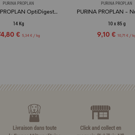
PURINA PROPLAN
PURINA PROPLAN
PURINA PROPLAN OptiDigest - Large Adult Robust Sensitive Digestion
14 Kg
10 x 85 g
74,80 €
9,10 €
5,34 € / kg
10,71 € / k
Livraison dans toute
Click and collect en