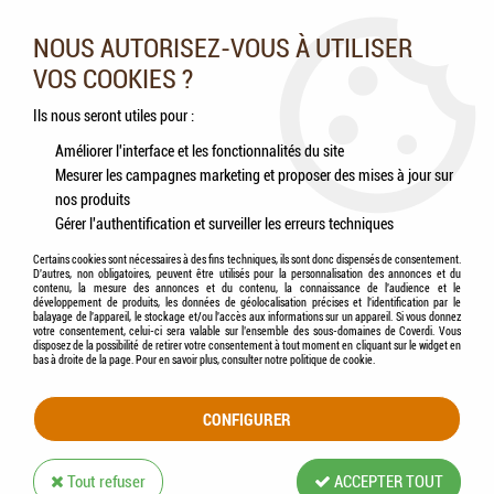
Nos experts vous conseillent au 05.46.84.20.27 du lundi au
samedi de 9h à 18h
NOUS AUTORISEZ-VOUS À UTILISER
VOS COOKIES ?
0
Ils nous seront utiles pour :
Améliorer l'interface et les fonctionnalités du site
Mesurer les campagnes marketing et proposer des mises à jour sur
Accueil
>
Chats
>
Aliments
>
PURINA PROPLAN - Chat Adult Sterilised RENAL
nos produits
PLUS DINDE
Gérer l'authentification et surveiller les erreurs techniques
Certains cookies sont nécessaires à des fins techniques, ils sont donc dispensés de consentement.
D'autres, non obligatoires, peuvent être utilisés pour la personnalisation des annonces et du
contenu, la mesure des annonces et du contenu, la connaissance de l'audience et le
développement de produits, les données de géolocalisation précises et l'identification par le
balayage de l'appareil, le stockage et/ou l'accès aux informations sur un appareil. Si vous donnez
votre consentement, celui-ci sera valable sur l’ensemble des sous-domaines de Coverdi. Vous
disposez de la possibilité de retirer votre consentement à tout moment en cliquant sur le widget en
bas à droite de la page. Pour en savoir plus, consulter notre politique de cookie.
CONFIGURER
Tout refuser
ACCEPTER TOUT